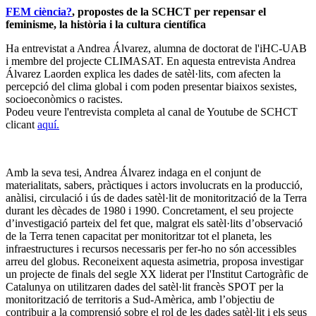
FEM ciència?
, propostes de la SCHCT per repensar el
feminisme, la història i la cultura científica
Ha entrevistat a Andrea Álvarez, alumna de doctorat de l'iHC-UAB
i membre del projecte CLIMASAT. En aquesta entrevista Andrea
Álvarez Laorden explica les dades de satèl·lits, com afecten la
percepció del clima global i com poden presentar biaixos sexistes,
socioeconòmics o racistes.
Podeu veure l'entrevista completa al canal de Youtube de SCHCT
clicant
aquí.
Amb la seva tesi, Andrea Álvarez indaga en el conjunt de
materialitats, sabers, pràctiques i actors involucrats en la producció,
anàlisi, circulació i ús de dades satèl·lit de monitorització de la Terra
durant les dècades de 1980 i 1990. Concretament, el seu projecte
d’investigació parteix del fet que, malgrat els satèl·lits d’observació
de la Terra tenen capacitat per monitoritzar tot el planeta, les
infraestructures i recursos necessaris per fer-ho no són accessibles
arreu del globus. Reconeixent aquesta asimetria, proposa investigar
un projecte de finals del segle XX liderat per l'Institut Cartogràfic de
Catalunya on utilitzaren dades del satèl·lit francès SPOT per la
monitorització de territoris a Sud-Amèrica, amb l’objectiu de
contribuir a la comprensió sobre el rol de les dades satèl·lit i els seus