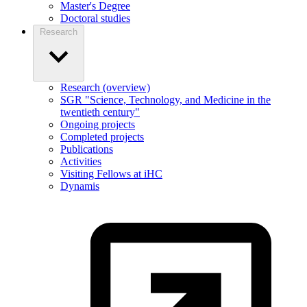
Master's Degree
Doctoral studies
Research
Research (overview)
SGR "Science, Technology, and Medicine in the
twentieth century"
Ongoing projects
Completed projects
Publications
Activities
Visiting Fellows at iHC
Dynamis