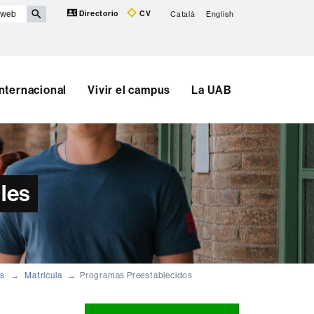
Directorio
CV
Català
English
Internacional
Vivir el campus
La UAB
les
as
Matrícula
Programas Preestablecidos
Información