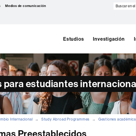
Buscar
s
Medios de comunicación
en
el
web
Estudios
Investigación
 para estudiantes internaciona
ambio Internacional
Study Abroad Programmes
Gestiones académic
mas Preestablecidos