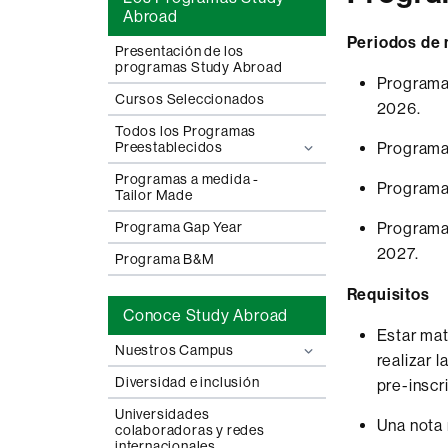
Abroad
Periodos de 
Presentación de los
programas Study Abroad
Programa 
Cursos Seleccionados
2026.
Todos los Programas
Preestablecidos
Programa 
Programas a medida -
Programa 
Tailor Made
Programa Gap Year
Programa 
2027.
Programa B&M
Requisitos
Conoce Study Abroad
Estar mat
Nuestros Campus
realizar 
Diversidad e inclusión
pre-inscr
Universidades
Una nota 
colaboradoras y redes
internacionales