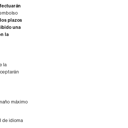
efectuarán
reembolso
 los plazos
cibido una
n la
e la
aceptarán
tamaño máximo
el de idioma