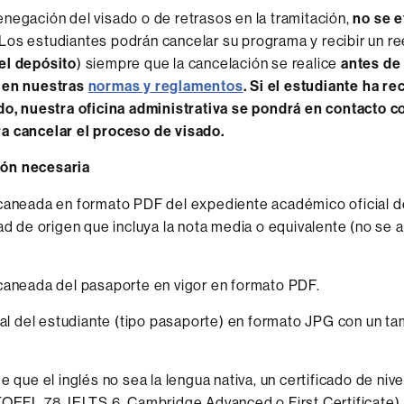
negación del visado o de retrasos en la tramitación,
no se 
 Los estudiantes podrán cancelar su programa y recibir un 
el depósito
) siempre que la cancelación se realice
antes de
 en nuestras
normas y reglamentos
. Si el estudiante ha re
do, nuestra oficina administrativa se pondrá en contacto co
a cancelar el proceso de visado.
ón necesaria
aneada en formato PDF del expediente académico oficial d
ad de origen que incluya la nota media o equivalente (no se 
aneada del pasaporte en vigor en formato PDF.
tal del estudiante (tipo pasaporte) en formato JPG con un 
e que el inglés no sea la lengua nativa, un certificado de niv
OEFL 78, IELTS 6, Cambridge Advanced o First Certificate).