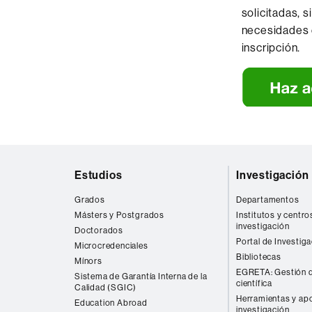
solicitadas, 
necesidades 
inscripción.
Mapa
Estudios
Investigación
web
Grados
Departamentos
Másters y Postgrados
Institutos y centro
investigación
Doctorados
Portal de Investig
Microcredenciales
Bibliotecas
Mínors
EGRETA: Gestión d
Sistema de Garantía Interna de la
científica
Calidad (SGIC)
Herramientas y apo
Education Abroad
investigación