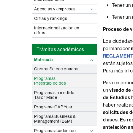
Tener un 
Agencias y empresas
Tener un 
Cifras y rankings
Internacionalización en
Proceso de v
cifras
Los ciudadano
permanecer
Trámites académicos
REGLAMENTO
Matrícula
están sujetos
Cursos Seleccionados
Para más info
Programas
Para un perí
Preestablecidos
un
visado de 
Programas a medida -
de Estudios 
Tailor Made
haber realiza
Programa GAP Year
solicitudes 
Programa Business &
clases. Es re
Management (B&M)
antelación a
Programa académico