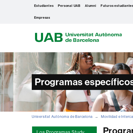
Estudiantes
Personal UAB
Alumni
Futuros estudiante
Empresas
U
A
B
Programas específicos
Universitat Autònoma de Barcelona
Movilidad e Interc
Progra
Los Programas Study