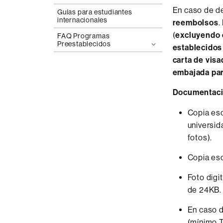
En caso de de
Guías para estudiantes
internacionales
reembolsos
.
(
excluyendo 
FAQ Programas
Preestablecidos
establecidos
carta de visa
embajada par
Documentaci
Copia esc
universid
fotos).
Copia esc
Foto digi
de 24KB.
En caso d
(mínimo T