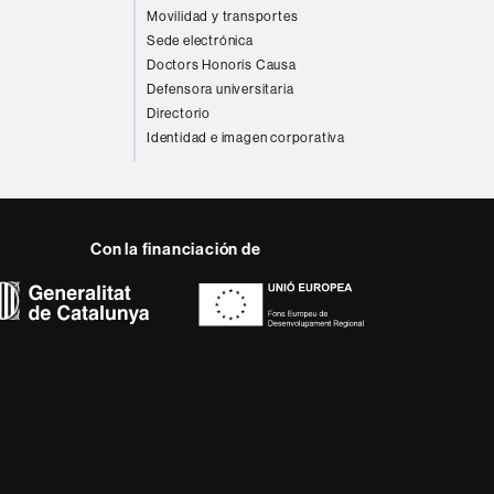
Movilidad y transportes
Sede electrónica
Doctors Honoris Causa
Defensora universitaria
Directorio
Identidad e imagen corporativa
Con la financiación de
 del web UAB
a, diversificada,
da a los nuevos modelos