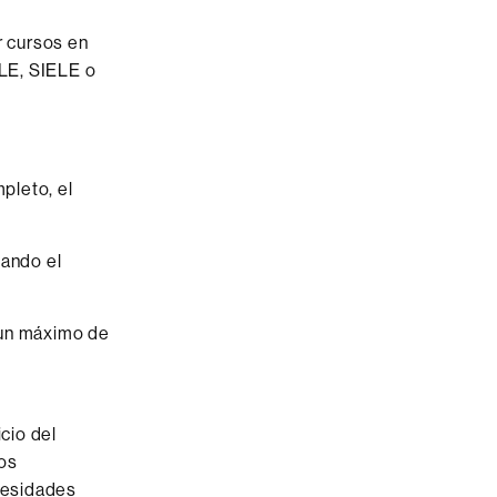
r cursos en
ELE, SIELE o
pleto, el
ando el
 un máximo de
cio del
os
cesidades