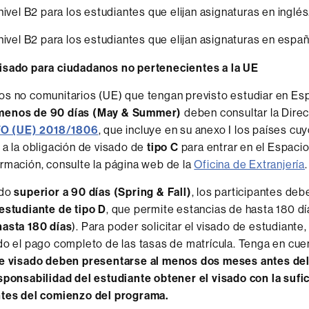
nivel B2 para los estudiantes que elijan asignaturas en inglés
nivel B2 para los estudiantes que elijan asignaturas en españ
isado para ciudadanos no pertenecientes a la UE
s no comunitarios (UE) que tengan previsto estudiar en Es
menos de 90 días (
May & Summer
)
deben consultar la Dire
 (UE) 2018/1806
, que incluye en su anexo I los países cu
 a la obligación de visado de
tipo C
para entrar en el Espaci
rmación, consulte la página web de la
Oficina de Extranjería
.
odo
superior a 90 días (Spring & Fall)
, los participantes debe
estudiante de tipo D
, que permite estancias de hasta 180 dí
hasta 180 días
). Para poder solicitar el visado de estudiante
do el pago completo de las tasas de matrícula. Tenga en cu
de visado deben presentarse al menos dos meses antes del 
sponsabilidad del estudiante obtener el visado con la sufi
ntes del comienzo del programa.