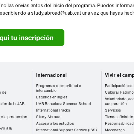
si no las envías antes del inicio del programa. Puedes informa
escribiendo a study.abroad@uab.cat una vez que hayas hec
Internacional
Vivir el cam
Programas de movilidad e
Participación est
intercambio
s de
Cultura i Patrimo
Estudios en inglés
Voluntariado, acc
ación de la UAB
UAB Barcelona Summer School
cooperación
International Tracks
Servicios
e la producción
Study Abroad
Tienda oficial de
Acceso a los estudios
Responsabilidad
yo a la
International Support Service (ISS)
Mecenazgo