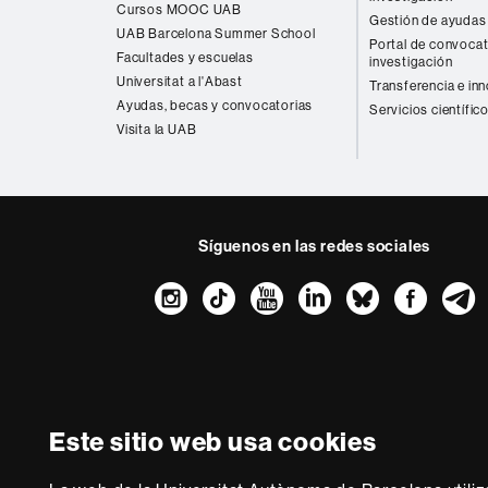
Cursos MOOC UAB
Gestión de ayudas 
UAB Barcelona Summer School
Portal de convocat
Facultades y escuelas
investigación
Universitat a l'Abast
Transferencia e in
Ayudas, becas y convocatorias
Servicios científic
Visita la UAB
Síguenos en las redes sociales
Instagram
TikTok
YouTube
LinkedIn
Bluesk
Fac
Sobre
esta
web
Aviso legal
P
Este sitio web usa cookies
Somos una univer
multidisciplinaria y f