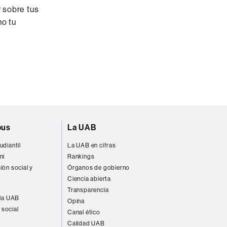
r sobre tus
ho tu
pus
La UAB
udiantil
La UAB en cifras
ni
Rankings
ión social y
Órganos de gobierno
Ciencia abierta
Transparencia
 la UAB
Opina
 social
Canal ético
Calidad UAB