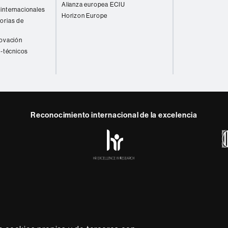
Alianza europea ECIU
internacionales
Horizon Europe
orias de
novación
o-técnicos
Reconocimiento internacional de la excelencia
HR
y
ebook
Telegram
Excellence
in
Research
-
Euraxess
rotección de datos
Sobre el web
Accesibilidad web
Mapa
sidad líder que imparte una docencia de calidad y excelenci
lexible, adecuada a las necesidades de la sociedad y adapta