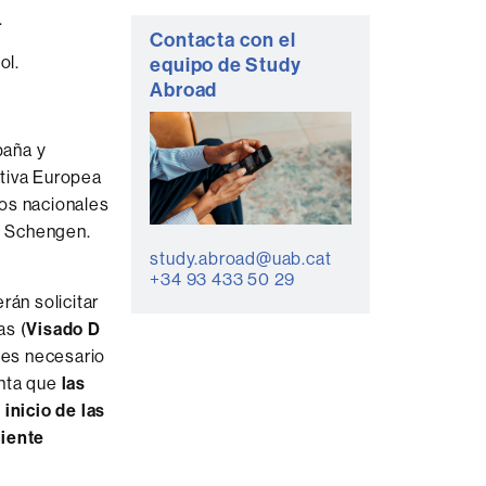
.
Contacta con el
ol.
equipo de Study
Abroad
paña y
ctiva Europea
yos nacionales
o Schengen.
study.abroad@uab.cat
+34 93 433 50 29
rán solicitar
as (
Visado D
, es necesario
enta que
las
inicio de las
ciente