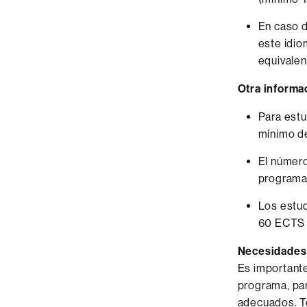
En caso d
este idio
equivalen
Otra informa
Para estu
mínimo de
El númer
programa
Los estud
60 ECTS e
Necesidades
Es importante
programa, pa
adecuados. T