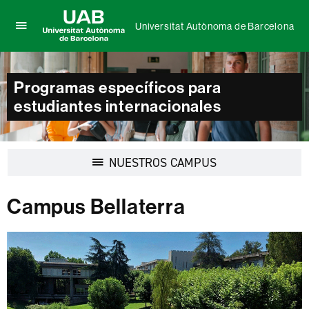
Universitat Autònoma de Barcelona
Clica
UAB
aquí
Universitat
para
Autònoma
desplegar
Programas específicos para
de
el
estudiantes internacionales
Barcelona
menú
de
Universitat
Autònoma
Desplegar
NUESTROS CAMPUS
de
la
Barcelona
navegación
Campus Bellaterra