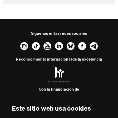
Síguenos en las redes sociales
Instagram
TikTok
YouTube
LinkedIn
Bluesky
Faceboo
Teleg
Reconocimiento internacional de la excelencia
HR
Excellence
in
Research
Con la financiación de
-
Euraxess
Este sitio web usa cookies
Sobre