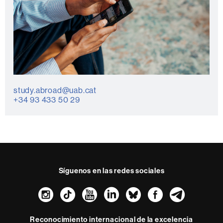
study.abroad@uab.cat
+34 93 433 50 29
Síguenos en las redes sociales
Instagram
TikTok
YouTube
LinkedIn
Bluesky
Faceboo
Teleg
Reconocimiento internacional de la excelencia