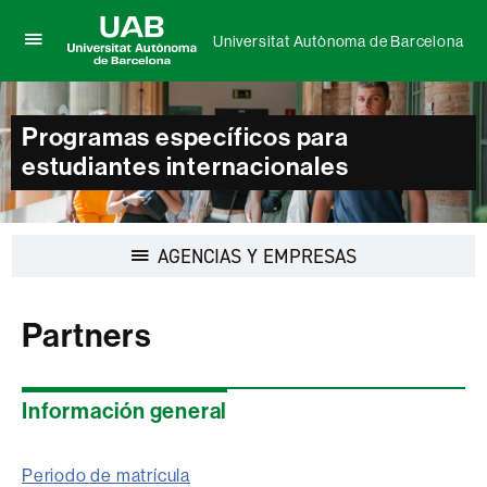
Universitat Autònoma de Barcelona
Clica
UAB
aquí
Universitat
para
Autònoma
desplegar
Programas específicos para
de
el
Barcelona
estudiantes internacionales
menú
de
Universitat
Autònoma
de
Desplegar
AGENCIAS Y EMPRESAS
Barcelona
la
navegación
Partners
Información general
Periodo de matrícula