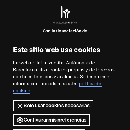
HR
Excellence
in
Research
-
Con la financiación de
Euraxess
Este sitio web usa cookies
Sobre
La web de la Universitat Autònoma de
esta
Barcelona utiliza cookies propias y de terceros
web
Aviso legal
Protección de datos
Sobre el
con fines técnicos y analíticos. Si desea más
web
Accesibilidad web
Mapa del web UAB
información, acceda a nuestra
política de
cookies
.
Somos una universidad líder que imparte una docencia
de calidad y excelencia, diversificada, multidisciplinaria y
flexible, adecuada a las necesidades de la sociedad y
Solo usar cookies necesarias
adaptada a los nuevos modelos de la Europa del
conocimiento. La UAB es reconocida internacionalmente
Configurar mis preferencias
por la calidad y el carácter innovador de su investigación.
2026 Universitat Autònoma de Barcelona