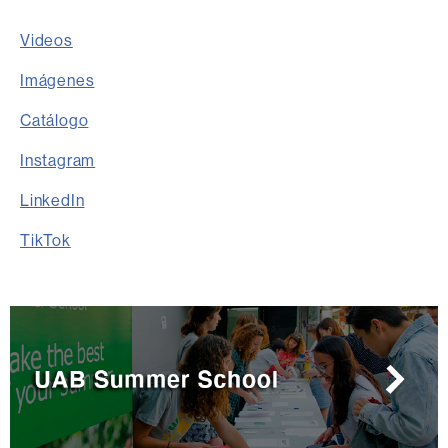
Videos
Imágenes
Catálogo
Instagram
LinkedIn
TikTok
Información
complementaria