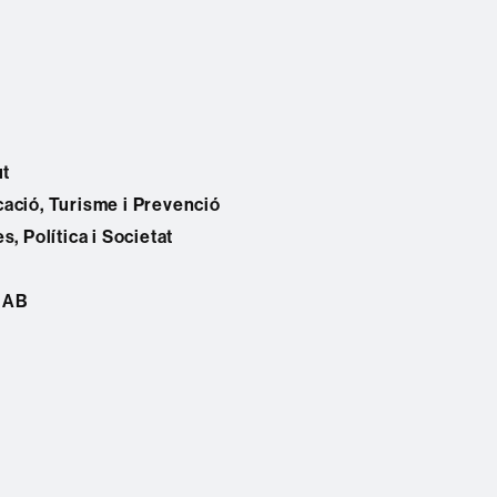
ut
ació, Turisme i Prevenció
, Política i Societat
 UAB