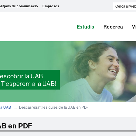
Cerca
Mitjans de comunicació
Empreses
al
web
Estudis
Recerca
V
 descobrir la UAB
. T'esperem a la UAB!
 la UAB
Descarrega't les guies de la UAB en PDF
UAB en PDF