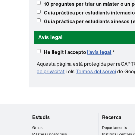
10 preguntes per triar un màster o un 
Guia pràctica per estudiants internaci
Guia pràctica per estudiants xinesos (
Avís legal
He llegit i accepto
l'avís legal
*
Aquesta pàgina està protegida per reCAPTC
de privacitat
i els
Termes del servei
de Goog
Mapa
Estudis
Recerca
web
Graus
Departaments
Màsters i postgraus
Instituts i centres