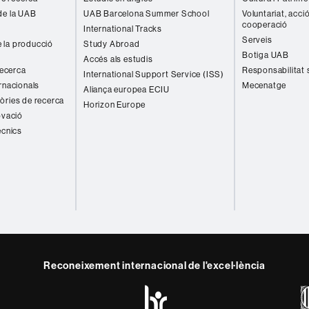
de la UAB
UAB Barcelona Summer School
Voluntariat, acció
cooperació
International Tracks
Serveis
 la producció
Study Abroad
Botiga UAB
Accés als estudis
recerca
Responsabilitat 
International Support Service (ISS)
rnacionals
Mecenatge
Aliança europea ECIU
òries de recerca
Horizon Europe
ovació
ècnics
Reconeixement internacional de l'excel·lència
HR
y
ebook
Telegram
Excellence