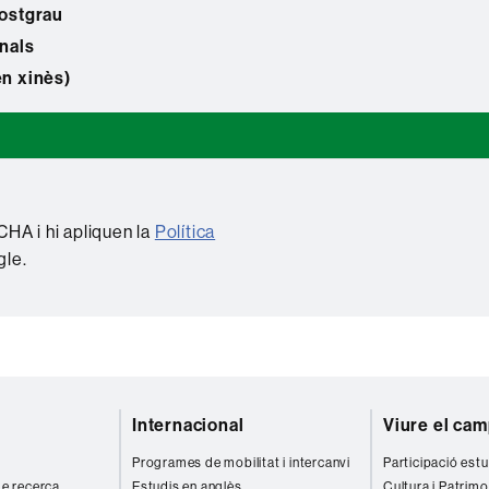
postgrau
onals
en xinès)
HA i hi apliquen la
Política
le.
Internacional
Viure el ca
Programes de mobilitat i intercanvi
Participació estu
 de recerca
Estudis en anglès
Cultura i Patrimo