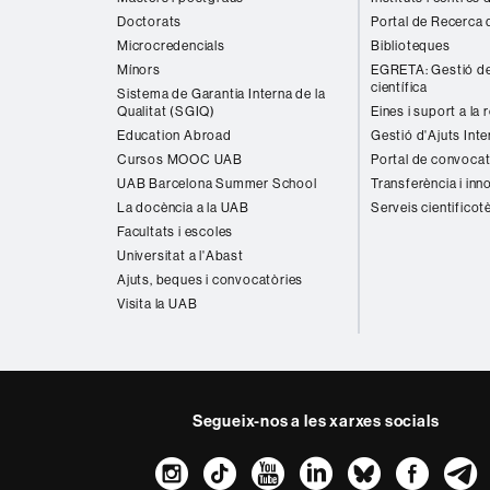
Doctorats
Portal de Recerca 
Microcredencials
Biblioteques
Mínors
EGRETA: Gestió de
científica
Sistema de Garantia Interna de la
Qualitat (SGIQ)
Eines i suport a la 
Education Abroad
Gestió d'Ajuts Inte
Cursos MOOC UAB
Portal de convocat
UAB Barcelona Summer School
Transferència i inn
La docència a la UAB
Serveis cientificot
Facultats i escoles
Universitat a l'Abast
Ajuts, beques i convocatòries
Visita la UAB
Segueix-nos a les xarxes socials
Instagram
TikTok
YouTube
LinkedIn
Bluesk
Fac