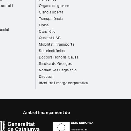
 social i
Òrgans de govern
Ciència oberta
Transparència
Opina
social
Canal ètic
Qualitat UAB
Mobilitat i transports
Seu electrònica
Doctors Honoris Causa
Síndica de Greuges
Normatives i legislació
Directori
Identitat i imatge corporativa
Amb el finançament de