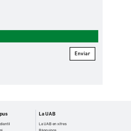
Enviar
mpus
La UAB
diantil
La UAB en xifres
ni
Rànquings