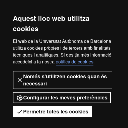
Aquest lloc web utilitza
Reconeixement internacional de l'excel·lència
cookies
HR
El web de la Universitat Autònoma de Barcelona
utilitza cookies pròpies i de tercers amb finalitats
Excell
tècniques i analítiques. Si desitja més informació
Inici
Avís legal
Política de privacitat
accedeixi a la nostra
política de cookies
.
Protecció de dades
Sobre el web
Només s’utilitzen cookies quan és
in
Som una universitat capdavantera que imparteix una
necessari
docència de qualitat, diversificada, multidisciplinària i
flexible, ajustada a les necessitats de la societat i adaptada
als nous models de l'Europa del coneixement. La UAB és
Configurar les meves preferències
Resea
reconeguda internacionalment per la qualitat i el caràcter
innovador de la seva recerca.
Permetre totes les cookies
2026 Universitat Autònoma de Barcelona