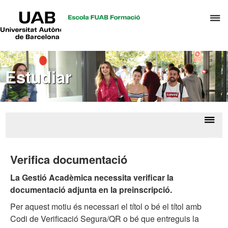
UAB
P
Universitat
Autònoma
p
de
d
Barcelona
el
Estudiar
m
d
T
i
D
Despl
Ofer
H
la
màst
Verifica documentació
dipl
naveg
d
La Gestió Acadèmica necessita verificar la
form
perm
documentació adjunta en la preinscripció.
Per aquest motiu és necessari el títol o bé el títol amb
Codi de Verificació Segura/QR o bé que entreguis la