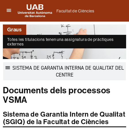
Facultat de Ciències
Prem
UAB
per
Universitat
desplegar
Graus
Autònoma
el
de
menú
Totes les titulacions tenen una assignatura de pràctiques
Barcelona
de
externes
Facultat
de
Ciències
SISTEMA DE GARANTIA INTERNA DE QUALITAT DEL
Desplegar
CENTRE
la
navegació
Documents dels processos
VSMA
Sistema de Garantia Intern de Qualitat
(SGIQ) de la Facultat de Ciències