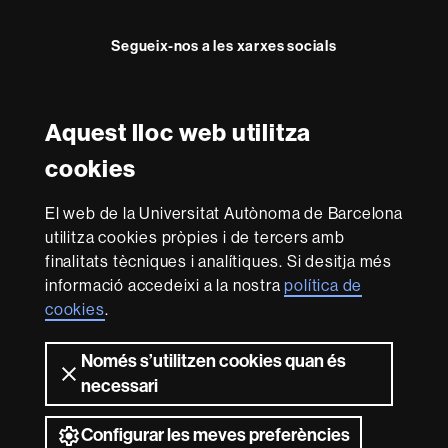
Segueix-nos a les xarxes socials
Instagram
Twitter
Aquest lloc web utilitza
Reconeixement internacional de l'excel·lència
cookies
HR
Excellence
El web de la Universitat Autònoma de Barcelona
in
Research
utilitza cookies pròpies i de tercers amb
-
Amb el finançament de
finalitats tècniques i analítiques. Si desitja més
Euraxess
informació accedeixi a la nostra
política de
cookies
.
Sobre
Només s’utilitzen cookies quan és
aquest
necessari
web
Avís legal
Protecció de dades
Sobre el
web
Accessibilitat web
Mapa del web UAB
Configurar les meves preferències