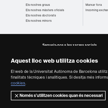
web
Els nostres graus
Marxar fora
Els nostres màsters oficials
Incoming excha
Els nostres doctorats
Els nostres mínors
Segueix-nos a les xarxes socials
Instagram
Twitter
Facebook
Youtub
Lin
Aquest lloc web utilitza cookies
FFL
FFL
FFL
FFL
UA
Sobre
El web de la Universitat Autònoma de Barcelona utilit
aquest
finalitats tècniques i analítiques. Si desitja més infor
web
Avís legal
P
cookies
.
Només s’utilitzen cookies quan és necessari