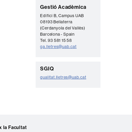
C
Gestió Acadèmica
o
Edifici B, Campus UAB
08193 Bellaterra
n
(Cerdanyola del Vallès)
t
Barcelona - Spain
a
Tel. 93 581 15 58
ga.lletres@uab.cat
c
t
e
C
SGIQ
o
qualitat.lletres@uab.cat
n
t
a
c
t
 la Facultat
e