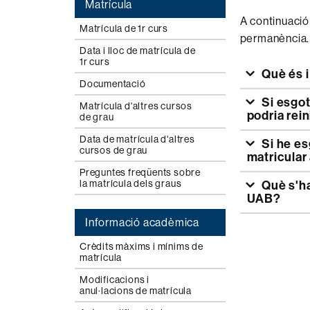
Matrícula
A continuació
Matrícula de 1r curs
permanència.
Data i lloc de matrícula de
1r curs
Què és 
Documentació
Si esgoto la permanència d'uns estudis de Grau a la UAB, com els
Matrícula d'altres cursos
podria rein
de grau
Data de matrícula d'altres
Si he esgotat el règim de permanència a una altra universitat, em puc
cursos de grau
matricular
Preguntes freqüents sobre
la matrícula dels graus
Què s'ha de fer per a presentar una reclamació de permanència a la
UAB?
Informació acadèmica
Crèdits màxims i mínims de
matrícula
Modificacions i
anul·lacions de matrícula