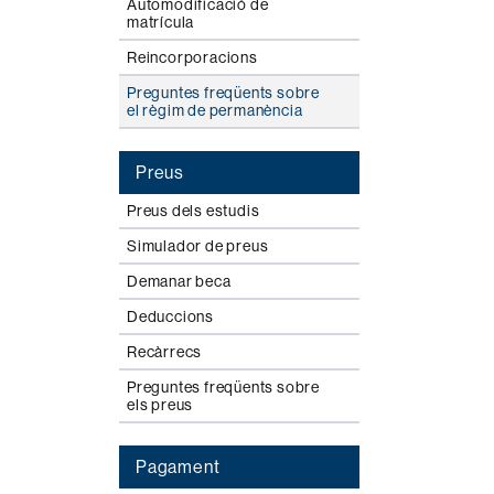
Automodificació de
matrícula
Reincorporacions
Preguntes freqüents sobre
el règim de permanència
Preus
Preus dels estudis
Simulador de preus
Demanar beca
Deduccions
Recàrrecs
Preguntes freqüents sobre
els preus
Pagament