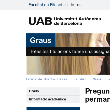
Facultat de Filosofia i Lletres
U
A
B
Graus
Totes les titulacions tenen una assign
Facultat de Filosofia i Lletres
Estudiar
Graus
M
Pregunt
Graus
perman
Informació acadèmica