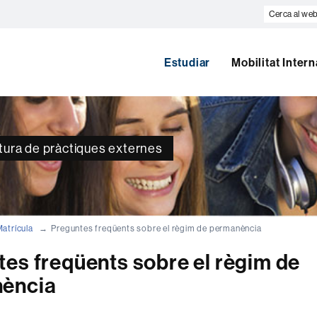
Cerca
al
web
Estudiar
Mobilitat Inter
atura de pràctiques externes
atrícula
Preguntes freqüents sobre el règim de permanència
es freqüents sobre el règim de
ència