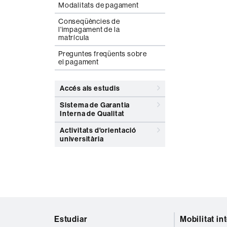
Modalitats de pagament
Conseqüències de
l'impagament de la
matrícula
Preguntes freqüents sobre
el pagament
Accés als estudis
Sistema de Garantia
Interna de Qualitat
Activitats d'orientació
universitària
Mapa
Estudiar
Mobilitat in