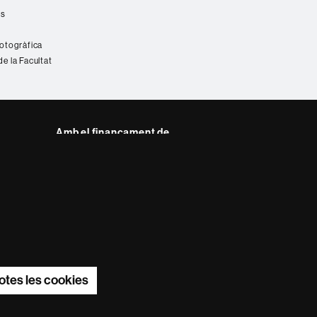
es
fotogràfica
de la Facultat
Amb el finançament de
del web UAB
otes les cookies