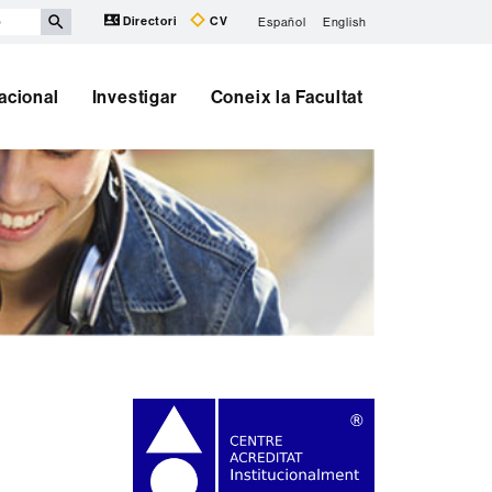
Directori
CV
Español
English
nacional
Investigar
Coneix la Facultat
Informació
complementària