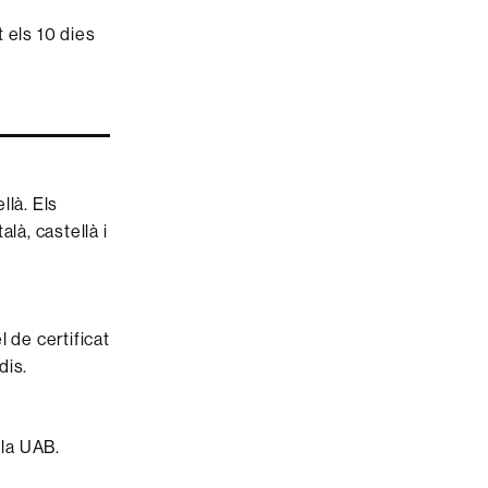
t els 10 dies
llà. Els
là, castellà i
 de certificat
dis.
 la UAB.