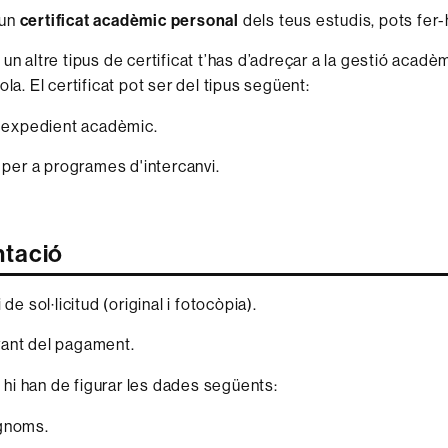
 un
certificat
acadèmic personal
dels teus estudis, pots fer
un altre tipus de certificat t’has d’adreçar a la gestió acadè
ola. El certificat pot ser del tipus següent:
d'expedient acadèmic.
t per a programes d'intercanvi.
tació
de sol·licitud (original i fotocòpia).
nt del pagament.
ud hi han de figurar les dades següents:
gnoms.