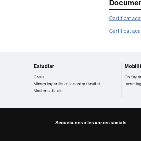
Document
Certificat aca
Certificat aca
Mapa
Estudiar
Mobili
web
Graus
On t'agra
Mínors impartits en la nostra facultat
Incoming
Màsters oficials
Segueix-nos a les xarxes socials
Twitter
YouTube
Instag