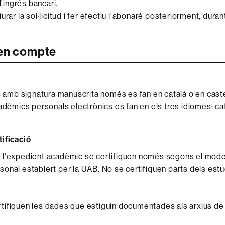
 l’ingrés bancari.
urar la sol·licitud i fer efectiu l'abonaré posteriorment, duran
en compte
ts amb signatura manuscrita només es fan en català o en caste
adèmics personals electrònics es fan en els tres idiomes: cata
ificació
l'expedient acadèmic se certifiquen només segons el model
onal establert per la UAB. No se certifiquen parts dels estu
ifiquen les dades que estiguin documentades als arxius de