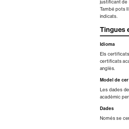
justificant de
També pots lli
indicats.
Tingues 
Idioma
Els certifica
certificats ac
anglès.
Model de cert
Les dades de 
acadèmic pers
Dades
Només se cert