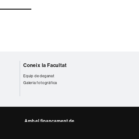
Coneix la Facultat
Equip de deganat
Galeria fotogràfica
Amb el finançament de