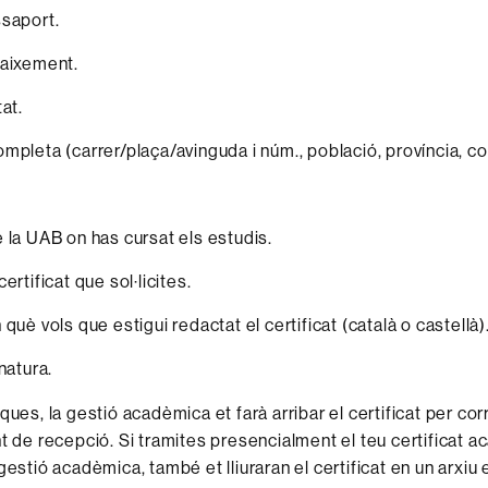
saport.
naixement.
at.
mpleta (carrer/plaça/avinguda i núm., població, província, co
 la UAB on has cursat els estudis.
ertificat que sol·licites.
què vols que estigui redactat el certificat (català o castellà)
natura.
ques, la gestió acadèmica et farà arribar el certificat per corr
nt de recepció. Si tramites presencialment el teu certificat 
gestió acadèmica, també et lliuraran el certificat en un arxiu