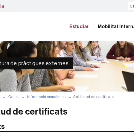
Ce
ia
al
we
Estudiar
Mobilitat Inter
atura de pràctiques externes
Graus
Informació acadèmica
Sol·licitud de certificats
tud de certificats
ts