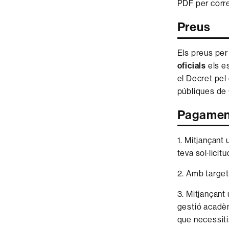
PDF per corre
Preus
Els preus per
oficials
els es
el Decret pel
públiques de 
Pagamen
1. Mitjançant
teva sol·licit
2. Amb target
3. Mitjançant 
gestió acadèm
que necessitis