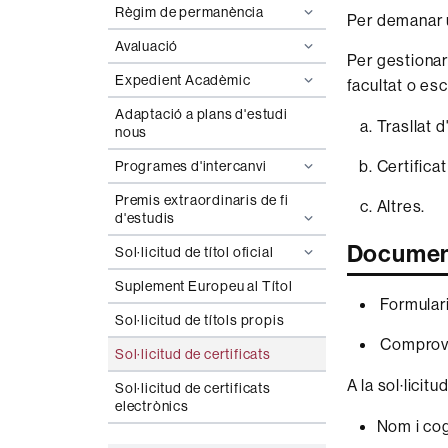
Règim de permanència
Per demanar
Avaluació
Per gestionar 
Expedient Acadèmic
facultat o esc
Adaptació a plans d'estudi
Trasllat 
nous
Certifica
Programes d'intercanvi
Premis extraordinaris de fi
Altres.
d'estudis
Documen
Sol·licitud de títol oficial
Suplement Europeu al Títol
Formulari 
Sol·licitud de títols propis
Comprova
Sol·licitud de certificats
A la sol·licit
Sol·licitud de certificats
electrònics
Nom i co