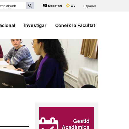
rca
Directori
CV
Español
b
nacional
Investigar
Coneix la Facultat
Informació
Destaquem
complementària
Gestió
Acadèmica