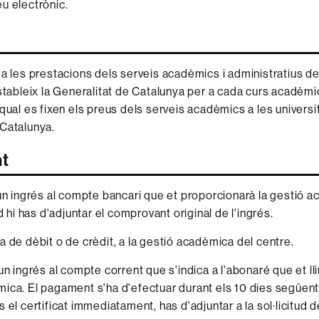
u electrònic.
 a les prestacions dels serveis acadèmics i administratius d
tableix la Generalitat de Catalunya per a cada curs acadèmi
 qual es fixen els preus dels serveis acadèmics a les universi
Catalunya.
t
 un ingrés al compte bancari que et proporcionarà la gestió a
ud hi has d'adjuntar el comprovant original de l'ingrés.
a de dèbit o de crèdit, a la gestió acadèmica del centre.
un ingrés al compte corrent que s'indica a l'abonaré que et lli
ica. El pagament s'ha d'efectuar durant els 10 dies següents
 el certificat immediatament, has d'adjuntar a la sol·licitud de