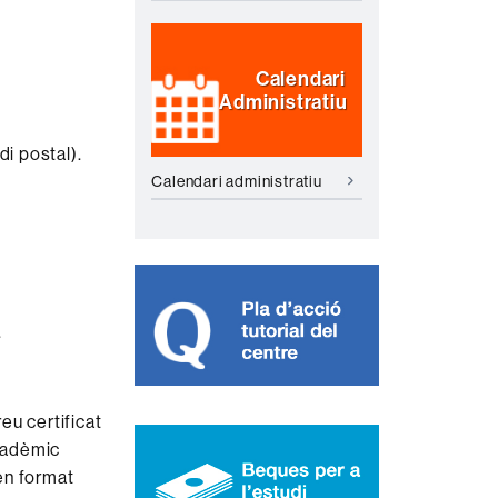
Calendari
Administratiu
di postal).
Calendari administratiu
.
eu certificat
acadèmic
 en format