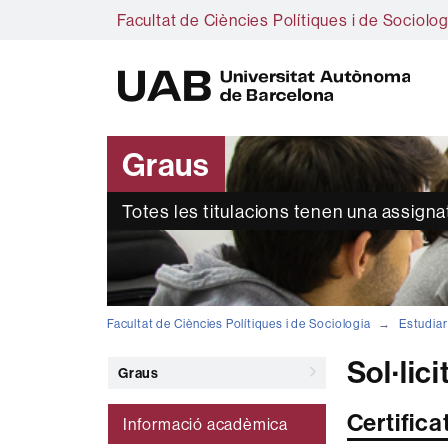
Facultat de Ciències Polítiques i de Sociolog
U
A
B
Graus
Totes les titulacions tenen una assign
Facultat de Ciències Polítiques i de Sociologia
Estudiar
Sol·lici
Graus
Certifica
Informació acadèmica