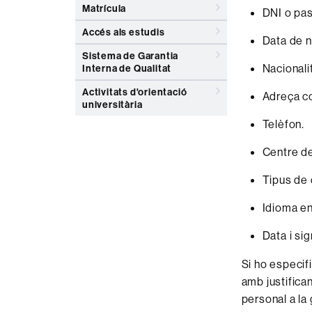
Matrícula
DNI o pas
Accés als estudis
Data de 
Sistema de Garantia
Nacionalit
Interna de Qualitat
Activitats d'orientació
Adreça co
universitària
Telèfon.
Centre de
Tipus de c
Idioma en 
Data i sig
Si ho especifi
amb justifica
personal a la 