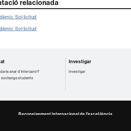
ació relacionada
dèmic. Sol·licitud
dèmic. Sol·licitud
tat
Investigar
daria anar d'intercanvi?
Investigar
 exchange students
Reconeixement internacional de l'excel·lència
HR
ram
Excellence