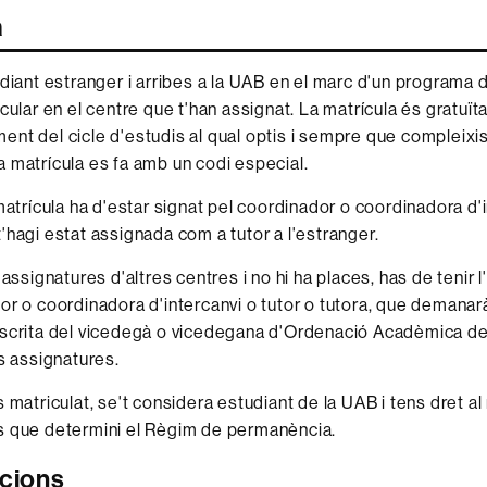
a
udiant estranger i arribes a la UAB en el marc d'un programa d
cular en el centre que t'han assignat. La matrícula és gratuïta
nt del cicle d'estudis al qual optis i sempre que compleixis
 matrícula es fa amb un codi especial.
matrícula ha d'estar signat pel coordinador o coordinadora d'i
'hagi estat assignada com a tutor a l'estranger.
 assignatures d'altres centres i no hi ha places, has de tenir l
or o coordinadora d'intercanvi o tutor o tutora, que demanarà
scrita del vicedegà o vicedegana d'Ordenació Acadèmica de
es assignatures.
s matriculat, se't considera estudiant de la UAB i tens dret a
s que determini el Règim de permanència.
acions