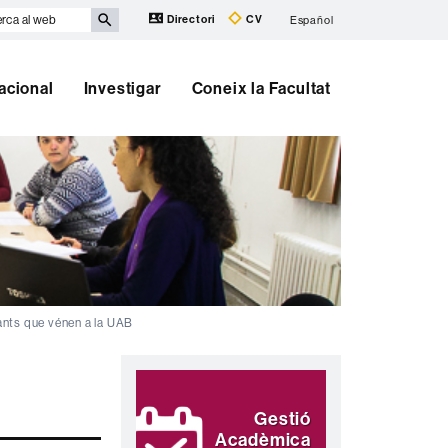
rca
Directori
CV
Español
b
nacional
Investigar
Coneix la Facultat
ants que vénen a la UAB
Informació
Destaquem
complementària
Gestió
Acadèmica