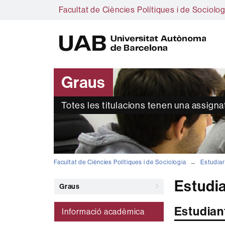
Facultat de Ciències Polítiques i de Sociolog
U
A
B
Graus
Totes les titulacions tenen una assign
Facultat de Ciències Polítiques i de Sociologia
Estudiar
Estudia
Graus
Estudian
Informació acadèmica