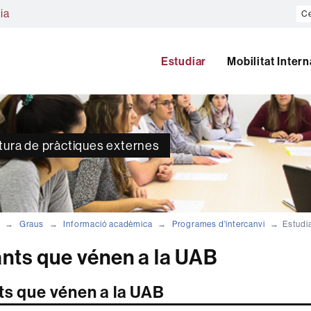
Ce
ia
al
we
Estudiar
Mobilitat Inter
atura de pràctiques externes
Graus
Informació acadèmica
Programes d'intercanvi
Estudi
nts que vénen a la UAB
ts que vénen a la UAB