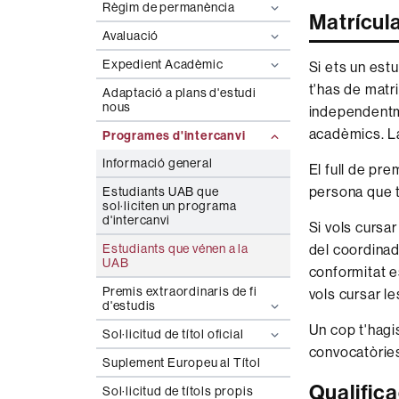
Règim de permanència
Matrícul
Avaluació
Expedient Acadèmic
Si ets un est
t'has de matri
Adaptació a plans d'estudi
nous
independentme
acadèmics. La
Programes d'intercanvi
Informació general
El full de pre
persona que t
Estudiants UAB que
sol·liciten un programa
d'intercanvi
Si vols cursar
Estudiants que vénen a la
del coordinad
UAB
conformitat e
Premis extraordinaris de fi
vols cursar l
d'estudis
Un cop t'hagi
Sol·licitud de títol oficial
convocatòrie
Suplement Europeu al Títol
Qualific
Sol·licitud de títols propis