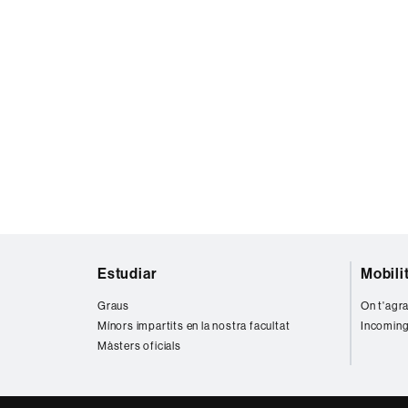
Mapa
Estudiar
Mobili
web
Graus
On t'agra
Mínors impartits en la nostra facultat
Incoming
Màsters oficials