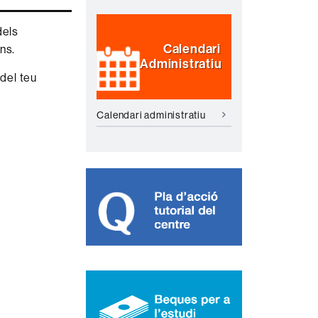
dels
Calendari
ons.
Administratiu
 del teu
Calendari administratiu