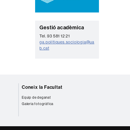
C
Gestió acadèmica
o
Tel. 93 581 12 21
ga.politiques.sociologia@ua
n
b.cat
t
a
c
t
e
Coneix la Facultat
Equip de deganat
Galeria fotogràfica