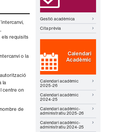
Gestió acadèmica
'intercanvi,
Cita prèvia
,
 els requisits
Calendari
ntercanvi o la
Acadèmic
'autorització
Calendari acadèmic
 la
2025-26
l centre on
Calendari acadèmic
2024-25
Calendari acadèmic-
l nombre de
administratiu 2025-26
Calendari acadèmic-
administratiu 2024-25