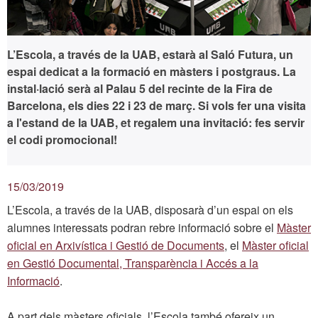
L’Escola, a través de la UAB, estarà al Saló Futura, un
espai dedicat a la formació en màsters i postgraus. La
instal·lació serà al Palau 5 del recinte de la Fira de
Barcelona, els dies
22 i 23 de març.
Si vols fer una visita
a l'estand de la UAB,
et regalem una invitació: fes servir
el codi promocional!
15/03/2019
L’Escola, a través de la UAB, disposarà d’un espai on els
alumnes interessats podran rebre informació sobre el
Màster
oficial en Arxivística i Gestió de Documents
, el
Màster oficial
en Gestió Documental, Transparència i Accés a la
Informació
.
A part dels màsters oficials, l’Escola també ofereix un