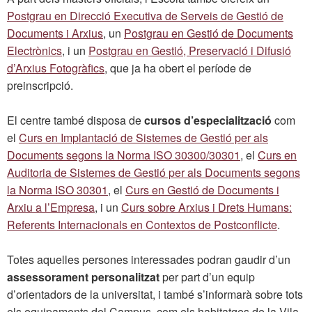
Postgrau en Direcció Executiva de Serveis de Gestió de
Documents i Arxius
, un
Postgrau en Gestió de Documents
Electrònics
, i un
Postgrau en Gestió, Preservació i Difusió
d’Arxius Fotogràfics
, que ja ha obert el període de
preinscripció.
El centre també disposa de
cursos d’especialització
com
el
Curs en Implantació de Sistemes de Gestió per als
Documents segons la Norma ISO 30300/30301
, el
Curs en
Auditoria de Sistemes de Gestió per als Documents segons
la Norma ISO 30301
, el
Curs en Gestió de Documents i
Arxiu a l’Empresa
, i un
Curs sobre Arxius i Drets Humans:
Referents Internacionals en Contextos de Postconflicte
.
Totes aquelles persones interessades podran gaudir d’un
assessorament personalitzat
per part d’un equip
d’orientadors de la universitat, i també s’informarà sobre tots
els equipaments del Campus, com els habitatges de la Vila