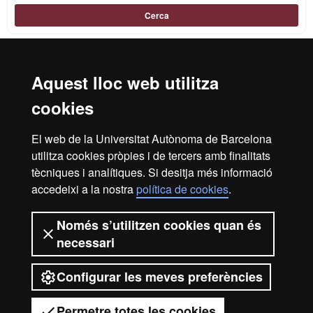
Cerca
Aquest lloc web utilitza
Reconeixement internacional de l'excel·lència
cookies
HR
El web de la Universitat Autònoma de Barcelona
utilitza cookies pròpies i de tercers amb finalitats
Excell
tècniques i analítiques. Si desitja més informació
Inici
Avís Legal
Política de privacitat
accedeixi a la nostra
política de cookies
.
Protecció de dades
Sobre el web
Només s’utilitzen cookies quan és
in
Som una universitat capdavantera que imparteix una
necessari
docència de qualitat, diversificada, multidisciplinària i
flexible, ajustada a les necessitats de la societat i adaptada
als nous models de l'Europa del coneixement. La UAB és
Configurar les meves preferències
Resea
reconeguda internacionalment per la qualitat i el caràcter
innovador de la seva recerca.
Permetre totes les cookies