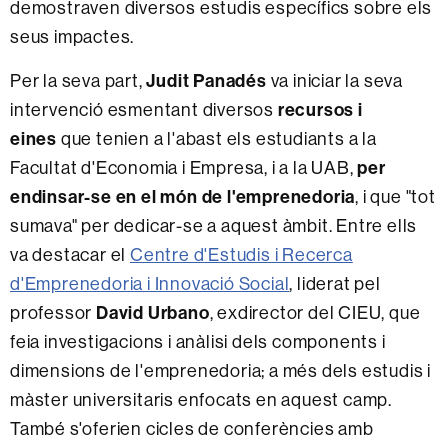
demostraven diversos estudis específics sobre els
seus impactes.
Per la seva part,
Judit Panadés
va iniciar la seva
intervenció esmentant diversos
recursos i
eines
que tenien a l'abast els estudiants a la
Facultat d'Economia i Empresa, i a la UAB,
per
endinsar-se en el món de l'emprenedoria
, i que "tot
sumava" per dedicar-se a aquest àmbit. Entre ells
va destacar el
Centre d'Estudis i Recerca
d'Emprenedoria i Innovació Social
, liderat pel
professor
David Urbano
, exdirector del CIEU, que
feia investigacions i anàlisi dels components i
dimensions de l'emprenedoria; a més dels estudis i
màster universitaris enfocats en aquest camp.
També s'oferien cicles de conferències amb