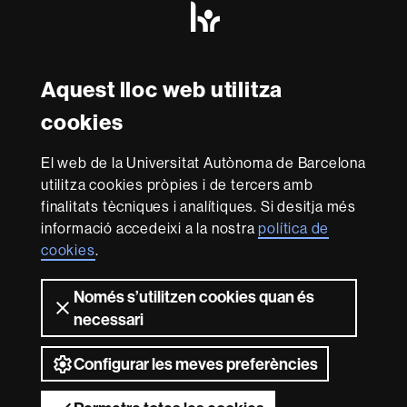
HR
Excellence
in
Research
Amb el finançament de
-
Aquest lloc web utilitza
Euraxess
cookies
Sobre
El web de la Universitat Autònoma de Barcelona
aquest
utilitza cookies pròpies i de tercers amb
web
Avís legal
Protecció de dades
Sobre el
finalitats tècniques i analítiques. Si desitja més
informació accedeixi a la nostra
política de
web
Accessibilitat web
Mapa del web UAB
cookies
.
Som una universitat capdavantera que imparteix una
docència de qualitat, diversificada, multidisciplinària i
Només s’utilitzen cookies quan és
flexible, ajustada a les necessitats de la societat i
necessari
adaptada als nous models de l'Europa del coneixement.
La UAB és reconeguda internacionalment per la qualitat i
Configurar les meves preferències
el caràcter innovador de la seva recerca.
2026 Universitat Autònoma de Barcelona