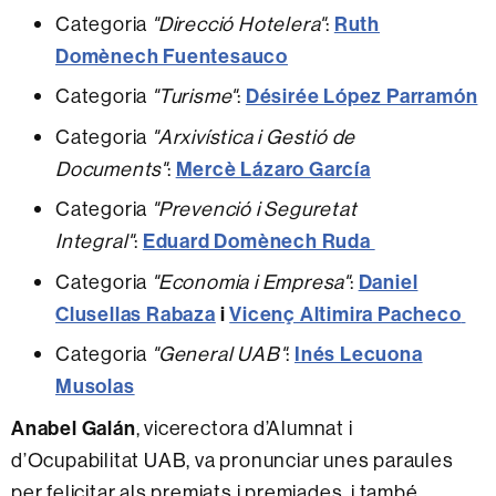
Categoria
"Direcció Hotelera"
:
Ruth
Domènech Fuentesauco
Categoria
"Turisme"
:
Désirée López Parramón
Categoria
"Arxivística i Gestió de
Documents"
:
Mercè Lázaro García
Categoria
"Prevenció i Seguretat
Integral"
:
Eduard Domènech Ruda
Categoria
"Economia i Empresa"
:
Daniel
Clusellas Rabaza
i
Vicenç Altimira Pacheco
Categoria
"General UAB"
:
Inés Lecuona
Musolas
Anabel Galán
, vicerectora d’Alumnat i
d’Ocupabilitat UAB, va pronunciar unes paraules
per felicitar als premiats i premiades, i també