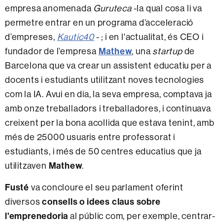
empresa anomenada
Guruteca
-la qual cosa li va
permetre entrar en un programa d’acceleració
d’empreses,
Kautic40
- ; i en l'actualitat, és CEO i
fundador de l’empresa
Mathew
, una
startup
de
Barcelona que va crear un assistent educatiu per a
docents i estudiants utilitzant noves tecnologies
com la IA. Avui en dia, la seva empresa, comptava ja
amb onze treballadors i treballadores, i continuava
creixent per la bona acollida que estava tenint, amb
més de 25000 usuaris entre professorat i
estudiants, i més de 50 centres educatius que ja
utilitzaven
Mathew
.
Fusté
va concloure el seu parlament oferint
diversos
consells o idees claus sobre
l'emprenedoria
al públic com, per exemple, centrar-