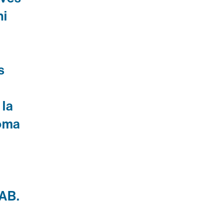
hi
s
 la
oma
UAB.