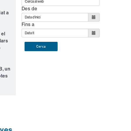
Des de
at a
Fins a
e
 el
lars
Cerca
ó
e
B, un
otes
oves