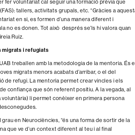
Per fer voluntariat cal seguir una formació prèvia que
AS): tallers, activitats grupals, etc. “Gràcies a aques
tariat en si, es formen d’una manera diferent i
la no es donen. Tot això després se’ls hi valora quan
reia Ruiz.
 migrats i refugiats
 UAB treballen amb la metodologia de la mentoria. És e
oves migrats menors acabats d’arribar, o el del
ó de refugi. La mentoria permet crear vincles i els
e confiança que són referent positiu. A la vegada, al
 voluntària)
li permet conèixer en primera persona
o desconegudes.
l grau en Neurociències, “és una forma de sortir de la
 que ve d’un context diferent al teu i al final