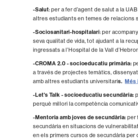
-Salut
: per a fer d’agent de salut a la UAB
altres estudiants en temes de relacions 
-Sociosanitari-hospitalari
: per acompanya
seva qualitat de vida, tot ajudant a la rec
ingressats a l’Hospital de la Vall d’Hebro
-CROMA 2.0 - socioeducatiu primària
:
p
a través de projectes temàtics, dissenyat
s.
Més 
amb altres estudiants universitari
-Let's Talk - socioeducatiu secundària:
p
perquè millori la competència comunicati
-Mentoria amb joves de secundària
:
per 
secundària en situacions de vulnerabilita
en els primers cursos de secundària per c