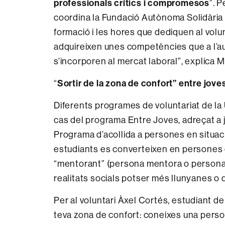
professionals crítics i compromesos
”. 
coordina la Fundació Autònoma Solidària (F
formació i les hores que dediquen al volun
adquireixen unes competències que a l’au
s’incorporen al mercat laboral”, explica Mi
Sortir de la zona de confort” entre joves
“
Diferents programes de voluntariat de la
cas del programa Entre Joves, adreçat a j
Programa d’acollida a persones en situaci
estudiants es converteixen en persones d
“mentorant” (
persona mentora o persona
realitats socials potser més llunyanes 
Per al voluntari Àxel Cortés, estudiant de
teva zona de confort: coneixes una persona