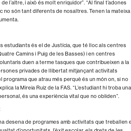
 l’altre, i això és molt enriquidor”. “Al final t’adones
c no són tant diferents de nosaltres. Tenen la mateixa
rgumenta.
 estudiants és el de Justícia, que té lloc als centres
, Quatre Camins i Puig de les Basses) i en centres
s voluntaris duen a terme tasques que contribueixen a la
persones privades de llibertat mitjançant activitats
el programa que atrau més perquè és un món on, si no
, explica la Mireia Ruiz de la FAS. “L’estudiant hi troba un
 personal, és una experiència vital que no obliden”.
t
a desena de programes amb activitats que treballen e
ualtat d’oportunitats, l’èxit escolar, els drets de les