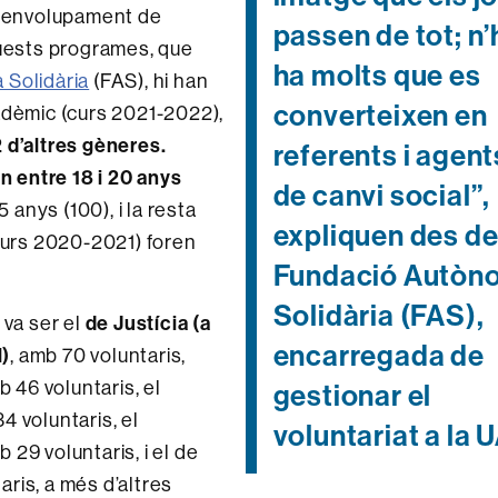
desenvolupament de
passen de tot; n’
quests programes, que
ha molts que es
Solidària
(FAS), hi han
converteixen en
adèmic (curs 2021-2022),
 d’altres gèneres.
referents i agent
en entre 18 i 20 anys
de canvi social”,
5 anys (100), i la resta
expliquen des de
(curs 2020-2021) foren
Fundació Autòn
Solidària (FAS),
de Justícia (a
 va ser el
encarregada de
l)
, amb 70 voluntaris,
b 46 voluntaris, el
gestionar el
34 voluntaris, el
voluntariat a la 
b 29 voluntaris, i el de
aris, a més d’altres