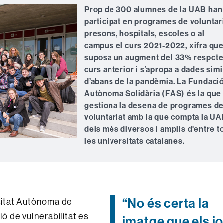
Prop de 300 alumnes de la UAB han
participat en programes de voluntari
presons, hospitals, escoles o al
campus el curs 2021-2022, xifra qu
suposa un augment del 33% respcte
curs anterior i s’apropa a dades simi
d’abans de la pandèmia. La Fundaci
Autònoma Solidària (FAS) és la que
gestiona la desena de programes d
voluntariat amb la que compta la UA
dels més diversos i amplis d'entre t
les universitats catalanes.
“No és certa la
rsitat Autònoma de
 de vulnerabilitat es
imatge que els j