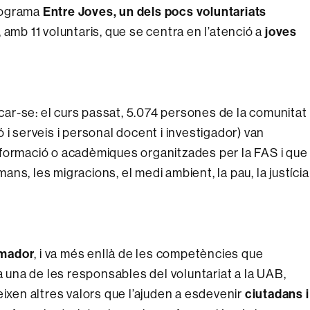
Entre Joves, un dels pocs voluntariats
rograma
joves
,
amb 11 voluntaris, que se centra en l’atenció a
car-se: el curs passat, 5.074 persones de la comunitat
 i serveis i personal docent i investigador) van
ó, formació o acadèmiques organitzades per la FAS i que
ns, les migracions, el medi ambient, la pau, la justícia
rmador
, i va més enllà de les competències que
a una de les responsables del voluntariat a la UAB,
ciutadans i
eixen altres valors que l’ajuden a esdevenir