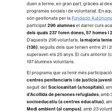
duen a terme, en gran part, gràcies al 
programes socials i de voluntariat. En a
són gestionats per la
Fundació Autònoma 
296 alumnes
participat
el darrer curs ac
dels quals 237 foren dones, 57 homes i 2
la majoria teni
D’aquests 296 voluntaris,
(138)
, seguits dels que tenien entre 21 i 2
superaven els 25 anys. El curs anterior 
197 alumnes voluntaris.
El programa que va tenir més participació
centres penitenciaris i de justícia juveni
Sociosanitari (a hospitals)
seguit del
, am
d’Acollida de persones refugiades
, amb 
socioeducatiu (a centres educatius)
, am
Medi ambient (al campus)
, amb 23 volunt