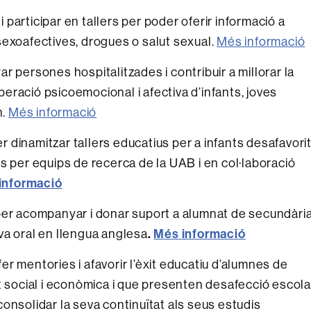
 i participar en tallers per poder oferir informació a
sexoafectives, drogues o salut sexual.
Més informació
r persones hospitalitzades i contribuir a millorar la
uperació psicoemocional i afectiva d’infants, joves
n.
Més informació
er d
inamitzar tallers educatius per a infants desafavori
s per equips de recerca de la UAB i en col·laboració
informació
er a
companyar i donar suport a alumnat de secundàri
.
Més informació
va oral en llengua anglesa
fer mentories i afavorir l’èxit educatiu d’alumnes de
t social i econòmica i que presenten desafecció escola
onsolidar la seva continuïtat als seus estudis