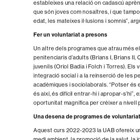
estableixes una relació on cadascú aprèn de
que són joves com nosaltres, i que tampo
edat, les mateixes il·lusions i somnis”, a
Fer un voluntariat a presons
Un altre dels programes que atrau més els
penitenciaris d’adults (Brians I, Brians II
juvenils (Oriol Badia i Folch i Torres). El
integració social i a la reinserció de les 
acadèmiques i sociolaborals. “Potser és 
és així, és difícil entrar-hi i apropar-s’hi”
oportunitat magnífica per créixer a nivell
Una desena de programes de voluntaria
Aquest curs 2022-2023 la UAB ofereix un
medi ambient, la promoció de la salut, la ig