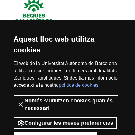
Aquest lloc web utilitza
cookies
Reconeixement internacional de l'excel·lència
El web de la Universitat Autònoma de Barcelona
HR
utilitza cookies pròpies i de tercers amb finalitats
tècniques i analítiques. Si desitja més informació
accedeixi a la nostra
política de cookies
.
Excell
Només s’utilitzen cookies quan és
Inici
Sobre el web
Accessibilitat web
Avís Legal
Política de
necessari
privacitat
Protecció de dades
La Fundació Autònoma Solidària té com a missió el contribuir a la
in
construcció d’una universitat més solidària i més compromesa amb la
Configurar les meves preferències
realitat social, mitjançant la promoció de la participació voluntària de la
comunitat universitària com a instrument per a la integració de col·lectius