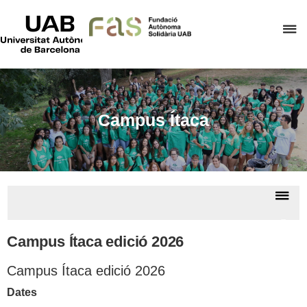
UAB
Universitat
P
Autònoma
de
p
Barcelona
d
el
m
Campus Ítaca
d
F
A
S
De
la
Camp
na
Ítac
Campus Ítaca edició 2026
Campus Ítaca edició 2026
Dates