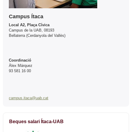
Campus Ítaca
Local A2, Plaça Cívica
Campus de la UAB, 08193
Bellaterra (Cerdanyola del Vallès)
Coordinació
Àlex Márquez
93 581 16 00
campus.itaca@uab.cat
Beques salari Ítaca-UAB