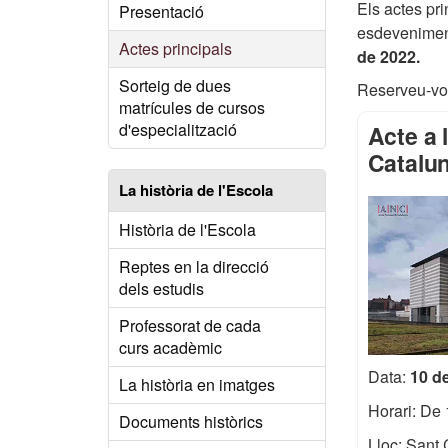
Els actes pr
Presentació
esdeveniment
Actes principals
de 2022.
Sorteig de dues
Reserveu-vos
matrícules de cursos
d'especialització
Acte a 
Catalu
La història de l'Escola
Història de l'Escola
Reptes en la direcció
dels estudis
Professorat de cada
curs acadèmic
Data:
10 d
La història en imatges
Horari: De 
Documents històrics
Lloc: Sant 