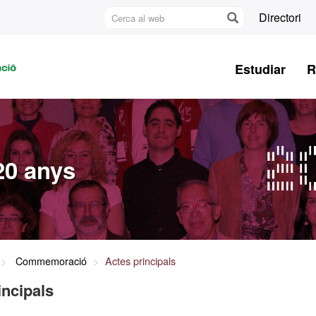
Cerca
Directori
al
U
web
A
Estudiar
R
B
0 anys
Commemoració
Actes principals
incipals