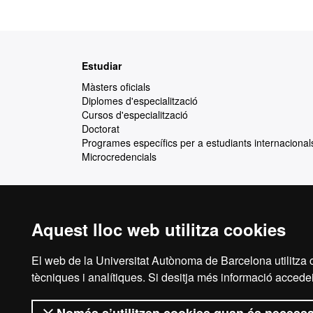
Mapa
Estudiar
web
Màsters oficials
Diplomes d'especialització
Cursos d'especialització
Doctorat
Programes específics per a estudiants internacional
Microcredencials
Aquest lloc web utilitza cookies
Reconeixement internacional de l'excel·lència
HR
El web de la Universitat Autònoma de Barcelona utilitza c
tècniques i analítiques. Si desitja més informació accedei