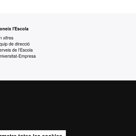
oneix l'Escola
n xifres
quip de direcció
erveis de l'Escola
niversitat-Empresa
rotecció de dades
Sobre el web
ia de qualitat, diversificada, multidisciplinària
t i adaptada als nous models de l'Europa del
 la qualitat i el caràcter innovador de la seva