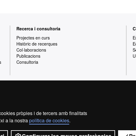
Recerca i consultoria
C
Projectes en curs
E
Històric de recerques
E
Col·laboracions
S
Publicacions
U
s
Consultoria
Inici
Avís Legal
Política de privacitat
P
ookies pròpies i de tercers amb finalitats
Som una universitat capdavantera que imparteix una docènc
xi a la nostra
política de cookies
.
i flexible, ajustada a les necessitats de la societa
coneixement. La UAB és reconeguda internacionalment per
recerca.