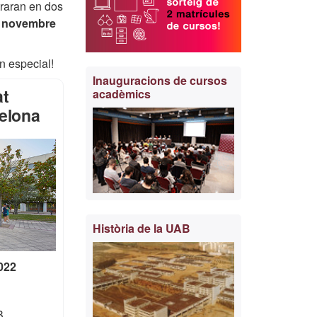
raran en dos
de novembre
n especial!
Inauguracions de cursos
at
acadèmics
elona
Història de la UAB
022
B