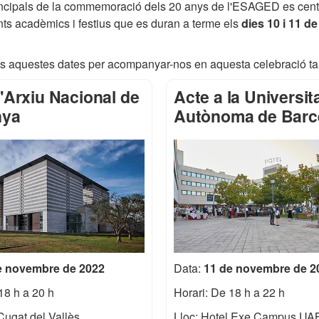
incipals de la commemoració dels 20 anys de l'ESAGED es cent
s acadèmics i festius que es duran a terme els
dies 10 i 11 
 aquestes dates per acompanyar-nos en aquesta celebració ta
l'Arxiu Nacional de
Acte a la Universit
nya
Autònoma de Barc
e novembre de 2022
Data:
11 de novembre de 2
18 h a 20 h
Horari: De 18 h a 22 h
Cugat del Vallès
Lloc: Hotel Exe Campus UA