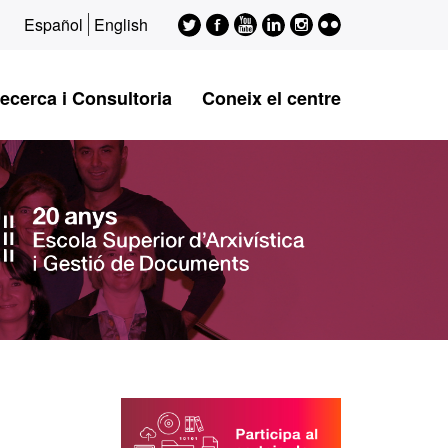
Twitter
Facebook
Youtube
LinkedIn
Instagram
Flickr
Español
English
ESAGED
ESAGED
ESAGED
ESAGED
ESAGED
ESAGED
ecerca i Consultoria
Coneix el centre
Informació
complementària