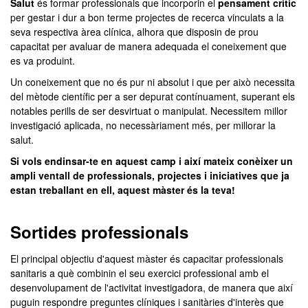
Salut
és formar professionals que incorporin el
pensament crític
per gestar i dur a bon terme projectes de recerca vinculats a la
seva respectiva àrea clínica, alhora que disposin de prou
capacitat per avaluar de manera adequada el coneixement que
es va produint.
Un coneixement que no és pur ni absolut i que per això necessita
del mètode científic per a ser depurat contínuament, superant els
notables perills de ser desvirtuat o manipulat. Necessitem millor
investigació aplicada, no necessàriament més, per millorar la
salut.
Si vols endinsar-te en aquest camp i així mateix conèixer un
ampli ventall de professionals, projectes i iniciatives que ja
estan treballant en ell, aquest màster és la teva!
Sortides professionals
El principal objectiu d'aquest màster és capacitar professionals
sanitaris a què combinin el seu exercici professional amb el
desenvolupament de l'activitat investigadora, de manera que així
puguin respondre preguntes clíniques i sanitàries d'interès que