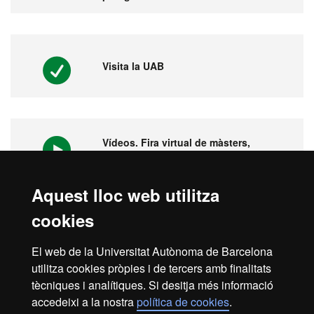
Visita la UAB
Vídeos. Fira virtual de màsters,
postgraus i doctorats
Aquest lloc web utilitza
cookies
1ª universitat a l'Estat espanyol i 149
del món
El web de la Universitat Autònoma de Barcelona
utilitza cookies pròpies i de tercers amb finalitats
tècniques i analítiques. Si desitja més informació
accedeixi a la nostra
política de cookies
.