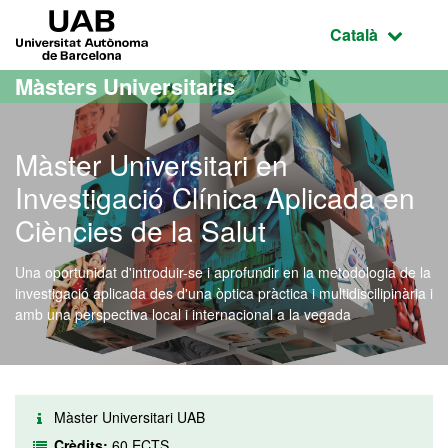
Ves al contingut principal
Ves a la navegació de la pàgina
UAB Universitat Autònoma de Barcelona
Idioma selecci
Català
Màsters Universitaris
Màster Universitari en
Investigació Clínica Aplicada en
Ciències de la Salut
Una oportunidat d'introduir-se i aprofundir en la metodologia de la
investigació aplicada des d'una òptica pràctica i multidiscilipinària i
amb una perspectiva local i internacional a la vegada
Màster Universitari UAB
Crèdits:
60 ECTS