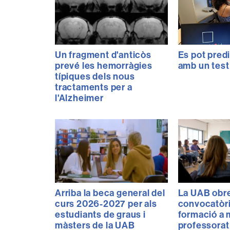
Un fragment d'anticòs
Es pot pred
prevé les hemorràgies
amb un test
típiques dels nous
tractaments per a
l'Alzheimer
Arriba la beca general del
La UAB obre
curs 2026-2027 per als
convocatòr
estudiants de graus i
formació a m
màsters de la UAB
professorat