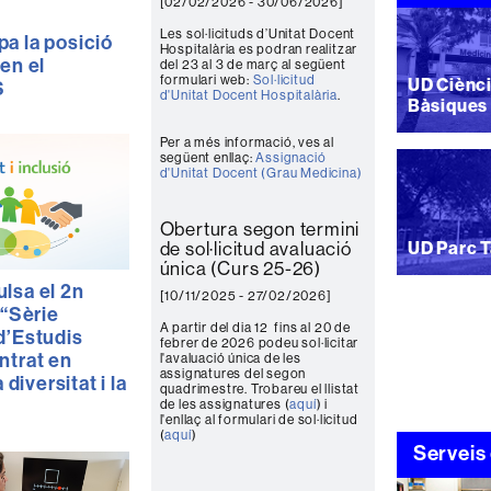
[02/02/2026 - 30/06/2026]
Les sol·licituds d’Unitat Docent
a la posició
Hospitalària es podran realitzar
en el
del 23 al 3 de març al següent
formulari web:
Sol·licitud
UD Ciènc
S
d'Unitat Docent Hospitalària
.
Bàsiques 
Per a més informació, ves al
següent enllaç:
Assignació
d'Unitat Docent (Grau Medicina)
Obertura segon termini
de sol·licitud avaluació
UD Parc T
única (Curs 25-26)
lsa el 2n
[10/11/2025 - 27/02/2026]
 “Sèrie
A partir del dia 12 fins al 20 de
d’Estudis
febrer de 2026 podeu sol·licitar
ntrat en
l'avaluació única de les
assignatures del segon
 diversitat i la
quadrimestre. Trobareu el llistat
de les assignatures (
aquí
) i
l'enllaç al formulari de sol·licitud
(
aquí
)
Serveis 