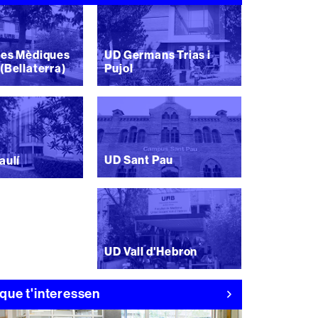
ies Mèdiques
UD Germans Trias i
(Bellaterra)
Pujol
UD Sant Pau
aulí
UD Vall d'Hebron
que t'interessen