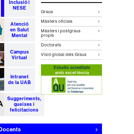
Inclusió i
NESE
Graus
Màsters oficials
Atenció
en Salut
Màsters i postgraus
Mental
propis
Doctorats
Campus
Visió global dels Graus
Virtual
Intranet
de la UAB
Suggeriments,
queixes i
felicitacions
 Docents