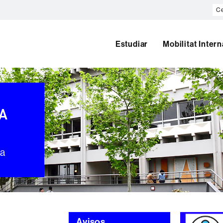
Ce
al
we
Estudiar
Mobilitat Inter
A
ia
Avisos