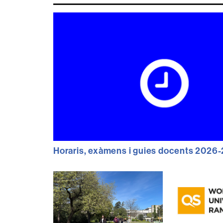
Horaris, exàmens i guies docents 2026