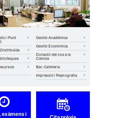
tic i Punt
Gestió Acadèmica
ó
Gestió Econòmica
 Distribuïda
Donació del cos a la
iblioteques
Ciència
Recursos
Bar-Cafeteria
Impressió i Reprografia
, exàmens i
Cita prèvia