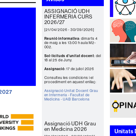
ASSIGNACIÓ UDH
INFERMERIA CURS
2026/27
[21/04/2026 - 30/09/2026]
Reunió informativa
: dimarts 4
de maig a les 13:00 h aula M2-
002.
Sol·licituds d'unitat docent
: del
18 al 25 de Juny.
Assignació
: 17 de juliol 2026
Consulteu les condicions i el
procediment en aquest enllaç:
Assignació Unitat Docent Grau
-2027
en Infermeria - Facultat de
Medicina - UAB Barcelona
Assignació UDH Grau
en Medicina 2026
Unitats