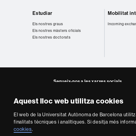
i
ó
Mapa
t
C
Estudiar
Mobilitat in
a
l
web
r
í
Els nostres graus
Incoming excha
i
n
Els nostres màsters oficials
s
i
Els nostres doctorats
i
c
C
a
e
n
t
r
e
s
Segueix-nos a les xarxes socials
S
a
n
Aquest lloc web utilitza cookies
i
t
Sobre
a
El web de la Universitat Autònoma de Barcelona utilit
aquest
r
finalitats tècniques i analítiques. Si desitja més infor
i
web
Avís legal
P
cookies
.
s