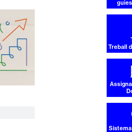
guie
Treball 
Assigna
D
Sistema