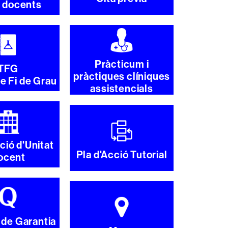
s docents
Pràcticum i
TFG
pràctiques clíniques
de Fi de Grau
assistencials
ció d'Unitat
Pla d'Acció Tutorial
ocent
 de Garantia