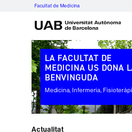
Facultat de Medicina
U
A
B
Destacats
LA FACULTAT DE
MEDICINA US DONA L
BENVINGUDA
Medicina, Infermeria, Fisioteràp
Actualitat