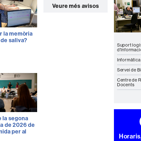
Veure més avisos
ir la memòria
 de saliva?
Suport logís
d'Informaci
Informàtica
Servei de B
Centre de 
Docents
 la segona
ia de 2026 de
ida per al
Horaris