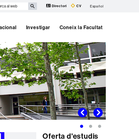
rca
Directori
CV
Español
b
nacional
Investigar
Coneix la Facultat
Prev
Next
Oferta d'estudis