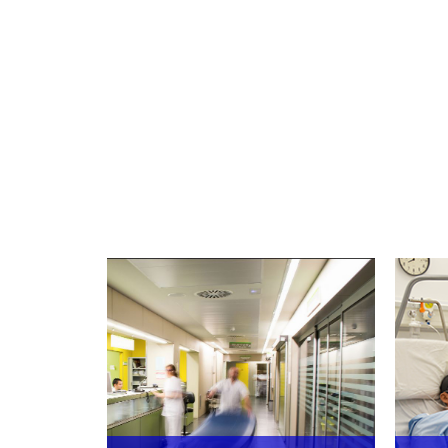
Més
informació
UAB