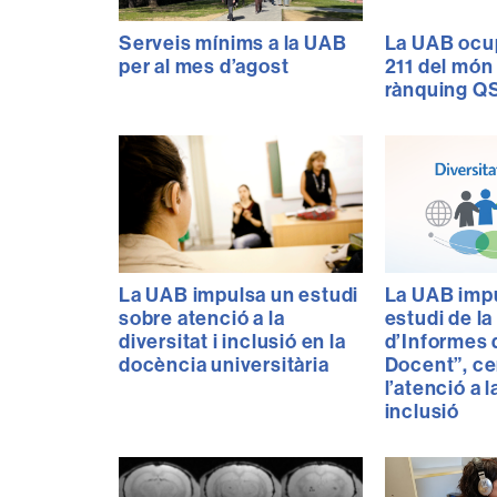
Serveis mínims a la UAB
La UAB ocup
per al mes d’agost
211 del món 
rànquing Q
La UAB impulsa un estudi
La UAB impu
sobre atenció a la
estudi de la
diversitat i inclusió en la
d’Informes 
docència universitària
Docent”, ce
l’atenció a la
inclusió