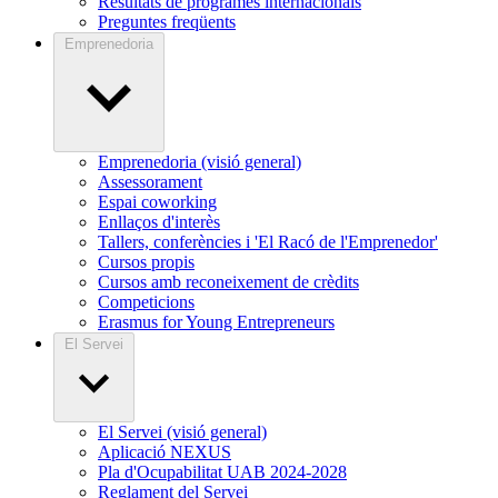
Resultats de programes internacionals
Preguntes freqüents
Emprenedoria
Emprenedoria (visió general)
Assessorament
Espai coworking
Enllaços d'interès
Tallers, conferències i 'El Racó de l'Emprenedor'
Cursos propis
Cursos amb reconeixement de crèdits
Competicions
Erasmus for Young Entrepreneurs
El Servei
El Servei (visió general)
Aplicació NEXUS
Pla d'Ocupabilitat UAB 2024-2028
Reglament del Servei