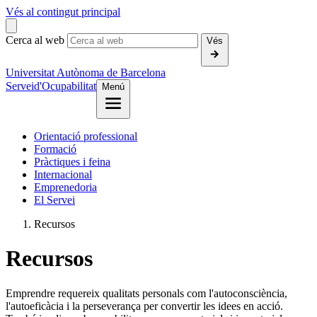
Vés al contingut principal
Cerca al web
Vés
Universitat Autònoma de Barcelona
Servei
d'Ocupabilitat
Menú
Orientació professional
Formació
Pràctiques i feina
Internacional
Emprenedoria
El Servei
Recursos
Recursos
Emprendre requereix qualitats personals com l'autoconsciència,
l'autoeficàcia i la perseverança per convertir les idees en acció.