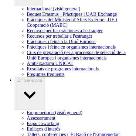
Internacional (visió general)
Beques Erasmus+ Pràctiques i UAB Exchange
Pràctiques del Ministeri d'Afers Exteriors, UE i
Cooperació (MAEC)
Recursos per fer pràctiques a l'estranger
Recursos per treballar a l'estranger
Pràctiques i feina a la Unió Europea
Pràctiques i feina en organismes internacionals
Curs de preparació per a processos de selecció de la
Unió Europea i organismes internacionals
Ambaixador/a UNICAT
Resultats de programes internacionals
Preguntes freqüents
Emprenedoria
Emprenedoria (visió general)
Assessorament
Espai coworking
Enllaços d'interès
Tallers, conferències i 'El Racó de l'Emprenedor'