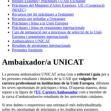
Beques Erasmus+ Pràctiques i UAB Exchange
Pràctiques del Ministeri d'Afers Exteriors, UE i Cooperació
(MAEC)
Recursos per fer pràctiques a l'estranger
Recursos per treballar a l'estranger
Pràctiques i feina a la Unió Europea
Pràctiques i feina en organismes internacionals
Curs de preparació per a processos de selecció de la Unió
Europea i organismes internacionals
Ambaixador/a UNICAT
Resultats de programes internacionals
Preguntes freqüents
Ambaixador/a UNICAT
La persona ambaixadora UNICAT actua com a
referent i guia
per a
les persones estudiants i titulades de la UAB que
vulguin fer
carrera professional en institucions de la Unió Europea
, difonent
les seves oportunitats de pràctiques i feina. D'aquesta manera, dona
suport a la figura de l'
EU Careers Ambassador
com a membre de
la xarxa d’ambaixadors/es estudiants de les universitats catalanes.
Si tens dubtes o requereixes una orientació més individualitzada
sobre les oportunitats de pràctiques a les institucions europees,