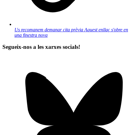
Us recomanem demanar cita prèvia
Aquest enllaç s'obre en
una finestra nova
Segueix-nos a les xarxes socials!