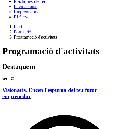
Pràctiques i feina
Internacional
Emprenedoria
El Servei
Inici
Formació
Programació d'activitats
Programació d'activitats
Destaquem
set.
30
o
Visionaris. Encén l'espurna del teu futur
emprenedor