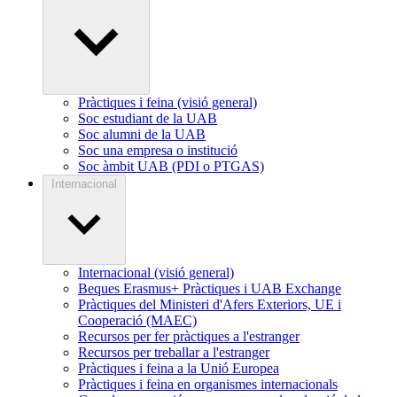
Pràctiques i feina (visió general)
Soc estudiant de la UAB
Soc alumni de la UAB
Soc una empresa o institució
Soc àmbit UAB (PDI o PTGAS)
Internacional
Internacional (visió general)
Beques Erasmus+ Pràctiques i UAB Exchange
Pràctiques del Ministeri d'Afers Exteriors, UE i
Cooperació (MAEC)
Recursos per fer pràctiques a l'estranger
Recursos per treballar a l'estranger
Pràctiques i feina a la Unió Europea
Pràctiques i feina en organismes internacionals