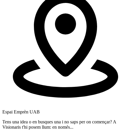
Espai Emprèn UAB
E
Tens una idea o en busques una i no saps per on començar? A
T
Visionaris t'hi posem llum: en només...
p