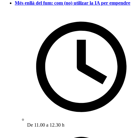
Més enllà del fum: com (no) utilizar la IA per empendre
De 11.00 a 12.30 h