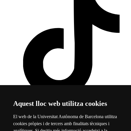
Aquest lloc web utilitza cookies
TikTok
Aquest enllaç s'obre en una finestra nova
Sobre el web
El web de la Universitat Autònoma de Barcelona utilitza
cookies pròpies i de tercers amb finalitats tècniques i
Universitat Autònoma de Barcelona
analítiques. Si desitja més informació accedeixi a la