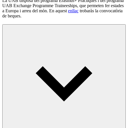
La UAB disposa del programa Erasmus+ Pràctiques i del programa
UAB Exchange Programme Traineeships, que permeten fer estades
a Europa i arreu del món. En aquest
enllaç
trobaràs la convocatòria
de beques.