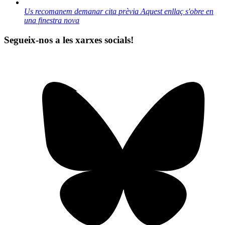
Us recomanem demanar cita prèvia
Aquest enllaç s'obre en
una finestra nova
Segueix-nos a les xarxes socials!