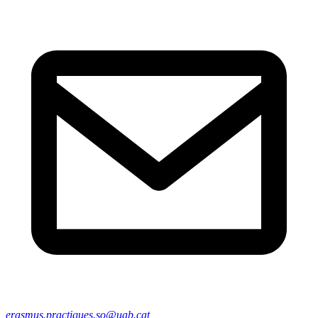
erasmus.practiques.so@uab.cat