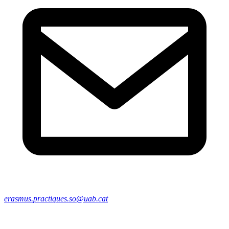
erasmus.practiques.so@uab.cat