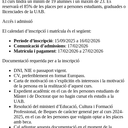
El curs tindrà un mínim de 19 alumnes i un màxim de 23. Es
reservarà el 85% de les places per a persones estudiants, graduades o
llicenciades de la UAB.
Accés i admissió
El calendari d’inscripció i matrícula és el següent:
Període d’inscripció
: 15/09/2025 a 16/02/2026
Comunicació d’admissions
: 17/02/2026
Matrícula i pagament
: 17/02/2026 a 27/02/2026
Documentació requerida per a la inscripció
DNI, NIE o passaport vigent.
CV, preferiblement en format Europass.
Carta de motivació on s’explicitin els interessos i la motivació
de la persona en la realització d’aquest curs.
Expedient acadèmic en el cas de les persones estudiants de
Màster i de Doctorat que no hagin cursat els estudis a la
UAB.
Resolució del ministeri d’Educació, Cultura i Formació
Professional, de Beques de caràcter general per al curs 2024-
2025, en el cas de les persones que vulguin optar a les places
amb beca.
Cal adjuntar aquesta documentació en el moment de la