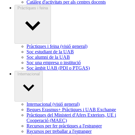
Catàleg d'activitats per als centres docents
Pràctiques i feina
Pràctiques i feina (visió general)
Soc estudiant de la UAB
Soc alumni de la UAB
Soc una empresa o institució
Soc àmbit UAB (PDI o PTGAS)
Internacional
Internacional (visió general)
Beques Erasmus+ Pràctiques i UAB Exchange
Pràctiques del Ministeri d'Afers Exteriors, UE i
Cooperació (MAEC)
Recursos per fer pràctiques a l'estranger
Recursos per treballar a l'estranger