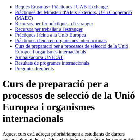
Beques Erasmus+ Pràctiques i UAB Exchange
Pràctiques del Ministeri d'Afers Exteriors, UE i Cooperació
(MAEC)
Recursos per fer pràctiques a l'estranger
Recursos per treballar a l'estranger
Pràctiques i feina a la Unió Europea
Pràctiques i feina en organismes internacionals
Curs de preparació per a processos de selecció de la Unió
Europea i organismes internacionals
Ambaixador/a UNICAT
Resultats de programes internacionals
Preguntes freqüents
Curs de preparació per a
processos de selecció de la Unió
Europea i organismes
internacionals
Aquest curs està adreçat prioritàriament a estudiants de darrers
cursos i alumni de la UAB amb interès per conèixer les oportunitats