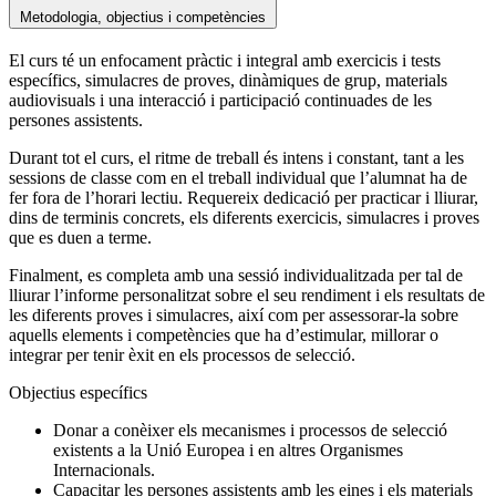
Metodologia, objectius i competències
El curs té un enfocament pràctic i integral amb exercicis i tests
específics, simulacres de proves, dinàmiques de grup, materials
audiovisuals i una interacció i participació continuades de les
persones assistents.
Durant tot el curs, el ritme de treball és intens i constant, tant a les
sessions de classe com en el treball individual que l’alumnat ha de
fer fora de l’horari lectiu. Requereix dedicació per practicar i lliurar,
dins de terminis concrets, els diferents exercicis, simulacres i proves
que es duen a terme.
Finalment, es completa amb una sessió individualitzada per tal de
lliurar l’informe personalitzat sobre el seu rendiment i els resultats de
les diferents proves i simulacres, així com per assessorar-la sobre
aquells elements i competències que ha d’estimular, millorar o
integrar per tenir èxit en els processos de selecció.
Objectius específics
Donar a conèixer els mecanismes i processos de selecció
existents a la Unió Europea i en altres Organismes
Internacionals.
Capacitar les persones assistents amb les eines i els materials