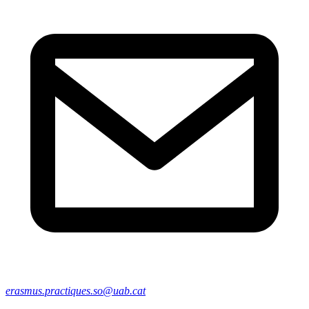
erasmus.practiques.so@uab.cat