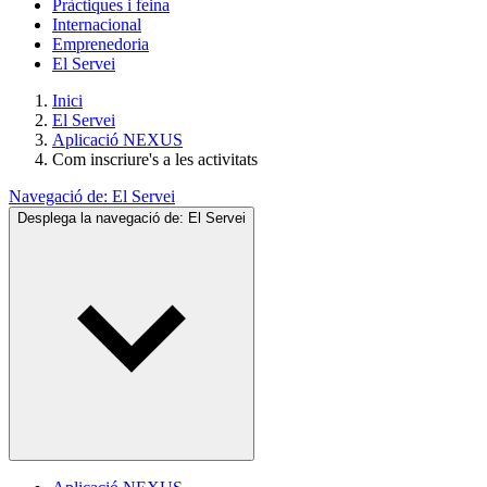
Pràctiques i feina
Internacional
Emprenedoria
El Servei
Inici
El Servei
Aplicació NEXUS
Com inscriure's a les activitats
Navegació de:
El Servei
Desplega la navegació de:
El Servei