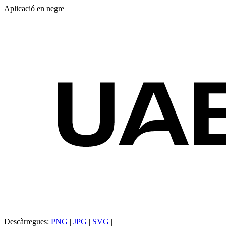
Aplicació en negre
Descàrregues:
PNG
|
JPG
|
SVG
|