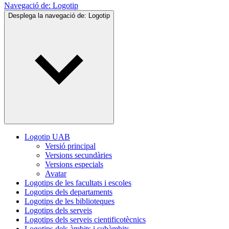
Navegació de:
Logotip
Desplega la navegació de:
Logotip
Logotip UAB
Versió principal
Versions secundàries
Versions especials
Avatar
Logotips de les facultats i escoles
Logotips dels departaments
Logotips de les biblioteques
Logotips dels serveis
Logotips dels serveis cientificotècnics
Logotips dels àmbits i subàmbits