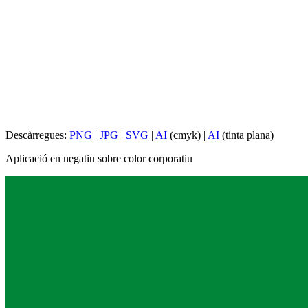
Descàrregues:
PNG
|
JPG
|
SVG
|
AI
(cmyk) |
AI
(tinta plana)
Aplicació en negatiu sobre color corporatiu