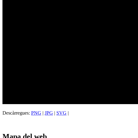
Descàrregues:
PNG
|
JPG
|
SVG
|
Mapa del web