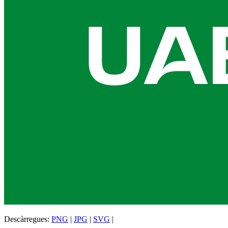
Descàrregues:
PNG
|
JPG
|
SVG
|