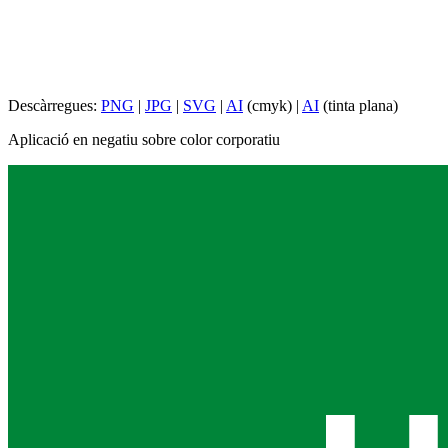
Descàrregues:
PNG
|
JPG
|
SVG
|
AI
(cmyk) |
AI
(tinta plana)
Aplicació en negatiu sobre color corporatiu