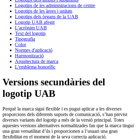
Logotips de les administracions de centre
Logotips de les àrees i unitats
Logotips dels òrgans de la UAB
Logotip UAB afegit
L'acrònim UAB
Text del logotip
Tipografia
Color
Normes d'aplicació
Harmonització
Arquitectura de marca
L'emblema honorífic
Versions secundàries del
logotip UAB
Perquè la marca sigui flexible i es pugui aplicar a les diverses
proporcions dels diferents suports de comunicació, s’han previst
diverses variants del logotip a més de la versió principal. Totes
aquestes versions alternatives normalitzades fan que la marca tingui
una gran versatilitat d’ús i proporcionen a l’usuari una gran
flexibilitat en el moment de la seva correcta aplicació.