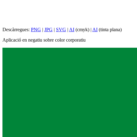
Descàrregues:
PNG
|
JPG
|
SVG
|
AI
(cmyk) |
AI
(tinta plana)
Aplicació en negatiu sobre color corporatiu