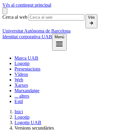
Vés al contingut principal
Cerca al web
Vés
Universitat Autònoma de Barcelona
Identitat corporativa UAB
Menú
Marca UAB
Logotip
Presentacions
Vídeos
Web
Xarxes
Marxandatge
... altres
Estil
Inici
Logotip
Logotip UAB
Versions secundàries