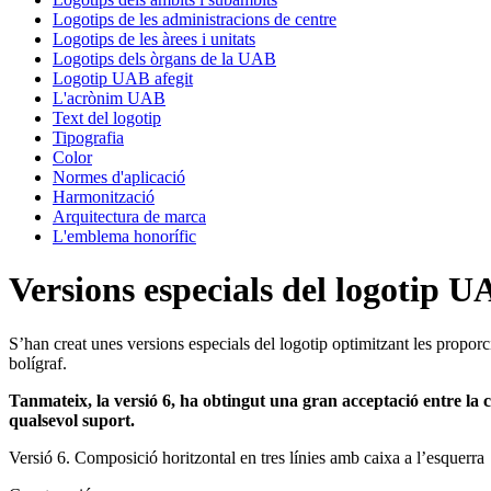
Logotips de les administracions de centre
Logotips de les àrees i unitats
Logotips dels òrgans de la UAB
Logotip UAB afegit
L'acrònim UAB
Text del logotip
Tipografia
Color
Normes d'aplicació
Harmonització
Arquitectura de marca
L'emblema honorífic
Versions especials del logotip 
S’han creat unes versions especials del logotip optimitzant les propor
bolígraf.
Tanmateix, la versió 6, ha obtingut una gran acceptació entre la 
qualsevol suport.
Versió 6. Composició horitzontal en tres línies amb caixa a l’esquerra