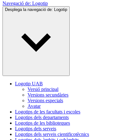
Navegació de:
Logotip
Desplega la navegació de:
Logotip
Logotip UAB
Versió principal
Versions secundàries
Versions especials
Avatar
Logotips de les facultats i escoles
Logotips dels departaments
Logotips de les biblioteques
Logotips dels serveis
Logotips dels serveis cientificotècnics
Logotips dels àmbits i subàmbits