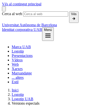
Vés al contingut principal
Cerca al web
Vés
Universitat Autònoma de Barcelona
Identitat corporativa UAB
Menú
Marca UAB
Logotip
Presentacions
Vídeos
Web
Xarxes
Marxandatge
... altres
Estil
Inici
Logotip
Logotip UAB
Versions especials