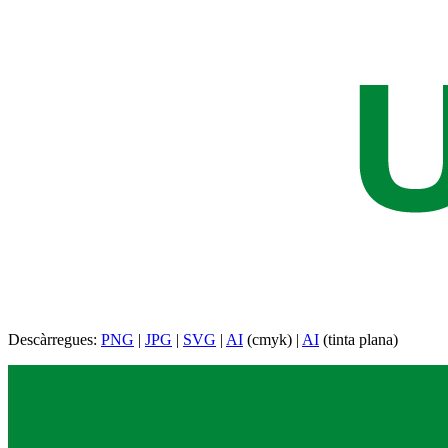
Descàrregues:
PNG
|
JPG
|
SVG
|
AI
(cmyk) |
AI
(tinta plana)