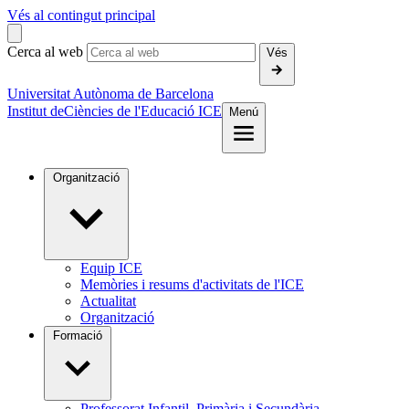
Vés al contingut principal
Cerca al web
Vés
Universitat Autònoma de Barcelona
Institut de
Ciències de l'Educació ICE
Menú
Organització
Equip ICE
Memòries i resums d'activitats de l'ICE
Actualitat
Organització
Formació
Professorat Infantil, Primària i Secundària