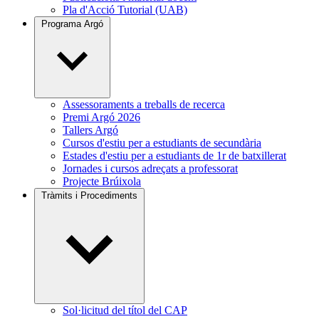
Pla d'Acció Tutorial (UAB)
Programa Argó
Assessoraments a treballs de recerca
Premi Argó 2026
Tallers Argó
Cursos d'estiu per a estudiants de secundària
Estades d'estiu per a estudiants de 1r de batxillerat
Jornades i cursos adreçats a professorat
Projecte Brúixola
Tràmits i Procediments
Sol·licitud del títol del CAP