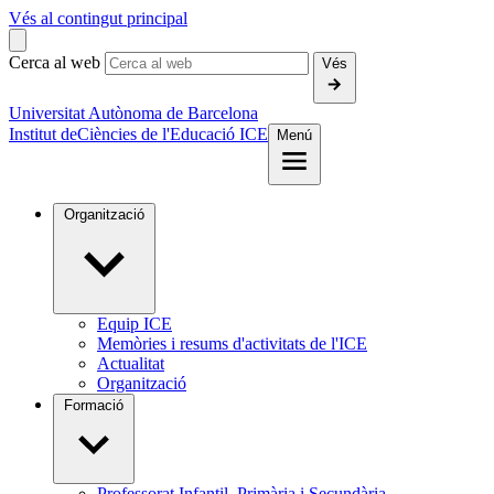
Vés al contingut principal
Cerca al web
Vés
Universitat Autònoma de Barcelona
Institut de
Ciències de l'Educació ICE
Menú
Organització
Equip ICE
Memòries i resums d'activitats de l'ICE
Actualitat
Organització
Formació
Professorat Infantil, Primària i Secundària