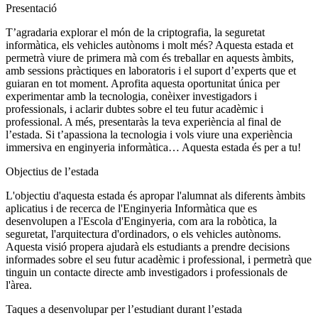
Presentació
T’agradaria explorar el món de la criptografia, la seguretat
informàtica, els vehicles autònoms i molt més? Aquesta estada et
permetrà viure de primera mà com és treballar en aquests àmbits,
amb sessions pràctiques en laboratoris i el suport d’experts que et
guiaran en tot moment. Aprofita aquesta oportunitat única per
experimentar amb la tecnologia, conèixer investigadors i
professionals, i aclarir dubtes sobre el teu futur acadèmic i
professional. A més, presentaràs la teva experiència al final de
l’estada. Si t’apassiona la tecnologia i vols viure una experiència
immersiva en enginyeria informàtica… Aquesta estada és per a tu!
Objectius de l’estada
L'objectiu d'aquesta estada és apropar l'alumnat als diferents àmbits
aplicatius i de recerca de l'Enginyeria Informàtica que es
desenvolupen a l'Escola d'Enginyeria, com ara la robòtica, la
seguretat, l'arquitectura d'ordinadors, o els vehicles autònoms.
Aquesta visió propera ajudarà els estudiants a prendre decisions
informades sobre el seu futur acadèmic i professional, i permetrà que
tinguin un contacte directe amb investigadors i professionals de
l'àrea.
Taques a desenvolupar per l’estudiant durant l’estada