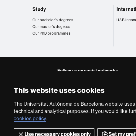
Web
Study
Interna
map
Our bachelor's degrees
UAB Incom
Our master's degrees
Our PhD programmes
Follow us on social networks
Twitter
YouTube
Instagra
Linke
This website uses cookies
Faculty
UAB
About
of
The Universitat Autònoma de Barcelona website uses i
this
technical and analytical purposes. If you would like fu
Law
website
Legal notic
cookies policy
.
Use necessary cookies only
Set my pre