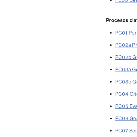
PE05 Defi
Procesos cla
PC01 Perf
PC02a Pr
PC02b Gu
PC03a Ges
PC03b Ges
PC04 Orie
PC05 Eva
PC06 Gest
PC07 Segu