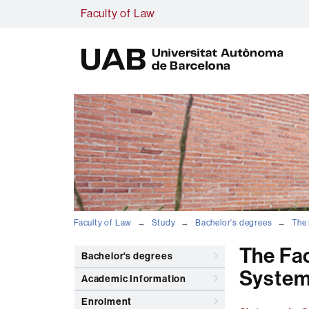
Faculty of Law
U
A
B
Faculty of Law
Study
Bachelor's degrees
The 
The Fac
Bachelor's degrees
Syste
Academic Information
Enrolment