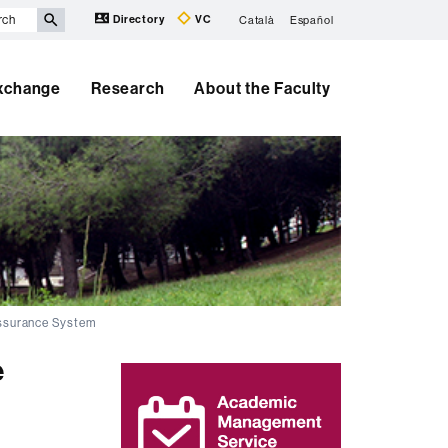
Directory
VC
Català
Español
Exchange
Research
About the Faculty
 Assurance System
e
Extra
information