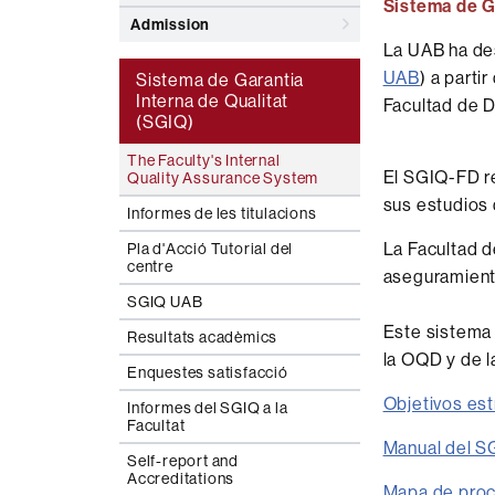
Sistema de G
Admission
La UAB ha des
UAB
) a parti
Sistema de Garantia
Interna de Qualitat
Facultad de 
(SGIQ)
The Faculty's Internal
El SGIQ-FD re
Quality Assurance System
sus estudios
Informes de les titulacions
La Facultad 
Pla d'Acció Tutorial del
centre
aseguramiento
SGIQ UAB
Este sistema
Resultats acadèmics
la OQD y de l
Enquestes satisfacció
Objetivos est
Informes del SGIQ a la
Facultat
Manual del S
Self-report and
Accreditations
Mapa de proc