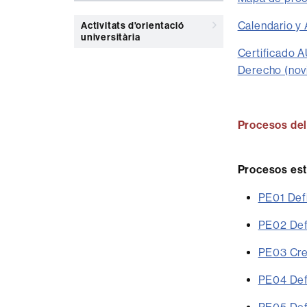
Calendario y
Activitats d'orientació
universitària
Certificado A
Derecho (nov
Procesos del
Procesos est
PE01 Defi
PE02 Def
PE03 Crea
PE04 Defi