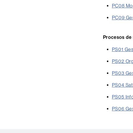
PC08 Modi
PC09 Ges
Procesos de
PS01 Ges
PS02 Org
PS03 Gest
PS04 Sati
PS05 Info
PS06 Ges