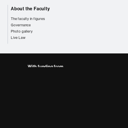
About the Faculty
The faculty in figures
Governance
Photo gallery
Live Law
With funding from
AB site map