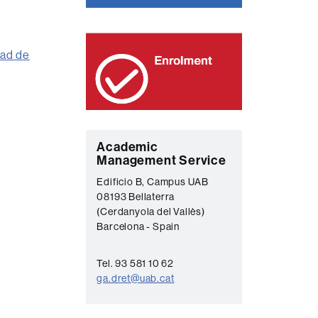
tad de
C
Academic
Management Service
o
Edificio B, Campus UAB
n
08193 Bellaterra
t
(Cerdanyola del Vallès)
Barcelona - Spain
a
c
Tel. 93 581 10 62
t
ga.dret@uab.cat