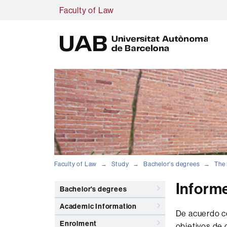
Faculty of Law
U
A
B
Faculty of Law
Study
Bachelor's degrees
The 
Informe
Bachelor's degrees
Academic Information
De acuerdo co
Enrolment
objetivos de 