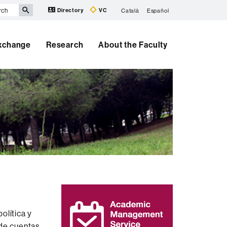
Directory
VC
Català
Español
Exchange
Research
About the Faculty
Extra
information
olítica y
nde cuentas