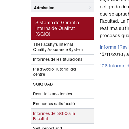
del grado de 
Admission
que se aprueb
Facultad. La 
Sistema de Garantia
Interna de Qualitat
reafirma su f
(SGIQ)
procesos que 
The Faculty's Internal
Informe [Rev
Quality Assurance System
15/11/2018 ; 
Informes de les titulacions
106 Informe d
Pla d'Acció Tutorial del
centre
SGIQ UAB
Resultats acadèmics
Enquestes satisfacció
Informes del SGIQ a la
Facultat
Self-report and