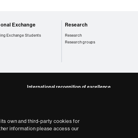
tional Exchange
Research
ing Exchange Students
Research
Research groups
International recognition of excellence
HR
m
dIn
Excellence
in
Research
ts own and third-party cookies for
-
rther information please access our
Euraxess
e
Data protection
About this website
Web accessibility
U