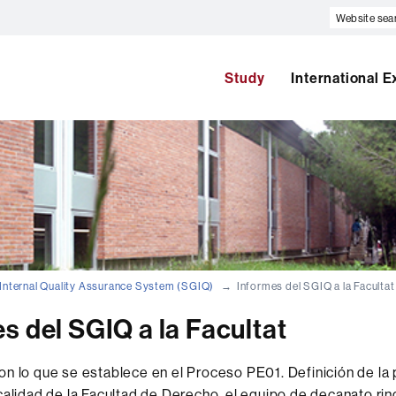
Website
search
Study
International 
Internal Quality Assurance System (SGIQ)
Informes del SGIQ a la Facultat
s del SGIQ a la Facultat
n lo que se establece en el Proceso PE01. Definición de la p
calidad de la Facultad de Derecho, el equipo de decanato ri