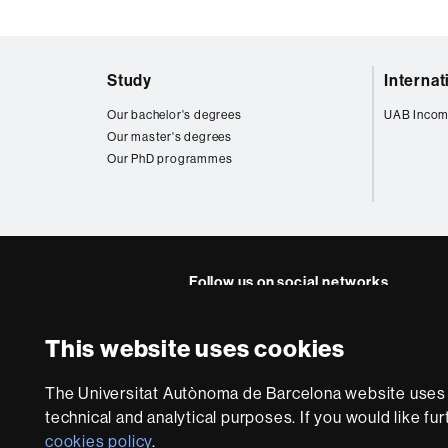
Web
Study
Interna
map
Our bachelor's degrees
UAB Incom
Our master's degrees
Our PhD programmes
Follow us on social networks
Twitter
YouTube
Instagra
Linke
This website uses cookies
Faculty
UAB
About
of
The Universitat Autònoma de Barcelona website uses i
this
Law
technical and analytical purposes. If you would like fu
website
Legal notic
cookies policy
.