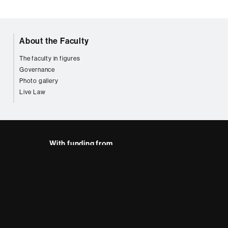
About the Faculty
The faculty in figures
Governance
Photo gallery
Live Law
With funding from
AB site map