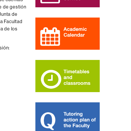
e de gestión
Junta de
la Facultad
ia de los
sión: