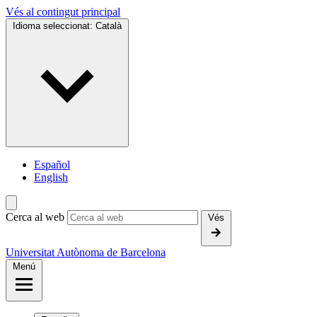
Vés al contingut principal
Idioma seleccionat:
Català
Español
English
Cerca al web
Vés
Universitat Autònoma de Barcelona
Menú