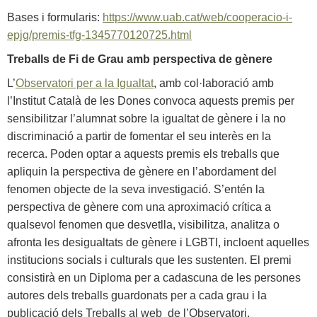
Bases i formularis:
https://www.uab.cat/web/cooperacio-i-
epjg/premis-tfg-1345770120725.html
Treballs de Fi de Grau amb perspectiva de gènere
L’
Observatori per a la Igualtat
, amb col·laboració amb
l’Institut Català de les Dones convoca aquests premis per
sensibilitzar l’alumnat sobre la igualtat de gènere i la no
discriminació a partir de fomentar el seu interès en la
recerca. Poden optar a aquests premis els treballs que
apliquin la perspectiva de gènere en l’abordament del
fenomen objecte de la seva investigació. S’entén la
perspectiva de gènere com una aproximació crítica a
qualsevol fenomen que desvetlla, visibilitza, analitza o
afronta les desigualtats de gènere i LGBTI, incloent aquelles
institucions socials i culturals que les sustenten. El premi
consistirà en un Diploma per a cadascuna de les persones
autores dels treballs guardonats per a cada grau i la
publicació dels Treballs al web de l’Observatori.