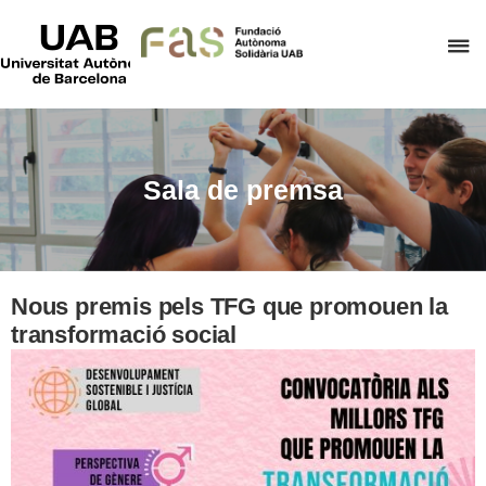
UAB
Universitat
P
Autònoma
de
p
Barcelona
d
el
m
Sala de premsa
d
F
A
S
Nous premis pels TFG que promouen la
transformació social