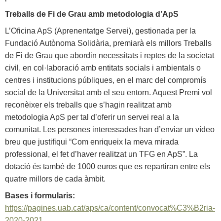
Treballs de Fi de Grau amb metodologia d’ApS
L’Oficina ApS (Aprenentatge Servei), gestionada per la
Fundació Autònoma Solidària, premiarà els millors Treballs
de Fi de Grau que abordin necessitats i reptes de la societat
civil, en col·laboració amb entitats socials i ambientals o
centres i institucions públiques, en el marc del compromís
social de la Universitat amb el seu entorn. Aquest Premi vol
reconèixer els treballs que s’hagin realitzat amb
metodologia ApS per tal d’oferir un servei real a la
comunitat. Les persones interessades han d’enviar un vídeo
breu que justifiqui “Com enriqueix la meva mirada
professional, el fet d’haver realitzat un TFG en ApS”. La
dotació és també de 1000 euros que es repartiran entre els
quatre millors de cada àmbit.
Bases i formularis:
https://pagines.uab.cat/aps/ca/content/convocat%C3%B2ria-
2020-2021