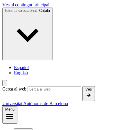
Vés al contingut principal
Idioma seleccionat:
Català
Español
English
Cerca al web
Vés
Universitat Autònoma de Barcelona
Menú