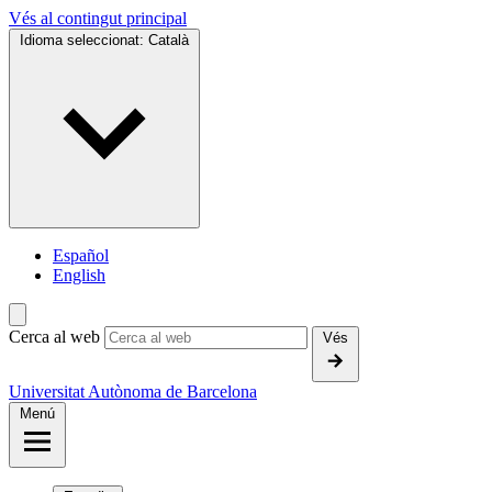
Vés al contingut principal
Idioma seleccionat:
Català
Español
English
Cerca al web
Vés
Universitat Autònoma de Barcelona
Menú