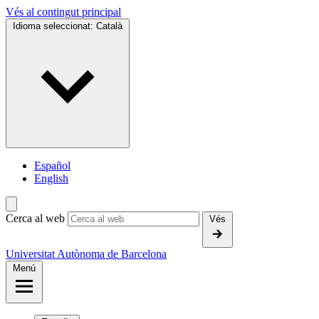
Vés al contingut principal
Idioma seleccionat:
Català
Español
English
Cerca al web
Vés
Universitat Autònoma de Barcelona
Menú