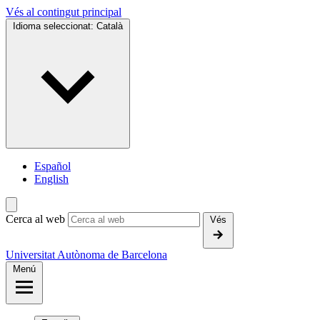
Vés al contingut principal
Idioma seleccionat:
Català
Español
English
Cerca al web
Vés
Universitat Autònoma de Barcelona
Menú