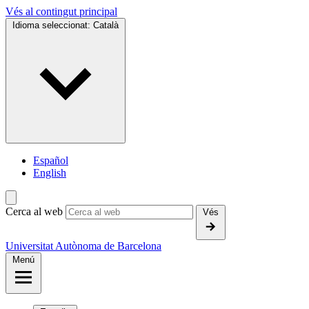
Vés al contingut principal
Idioma seleccionat:
Català
Español
English
Cerca al web
Vés
Universitat Autònoma de Barcelona
Menú