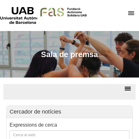
UAB
Universitat
P
Autònoma
de
p
Barcelona
d
el
m
Sala de premsa
d
F
A
S
De
la
Sala
na
de
Cercador de notícies
prem
Expressions de cerca