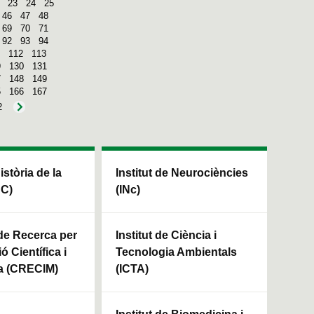
23
24
25
46
47
48
69
70
71
92
93
94
112
113
9
130
131
7
148
149
5
166
167
2
Història de la
Institut de Neurociències
HC)
(INc)
 de Recerca per
Institut de Ciència i
ó Científica i
Tecnologia Ambientals
a (CRECIM)
(ICTA)