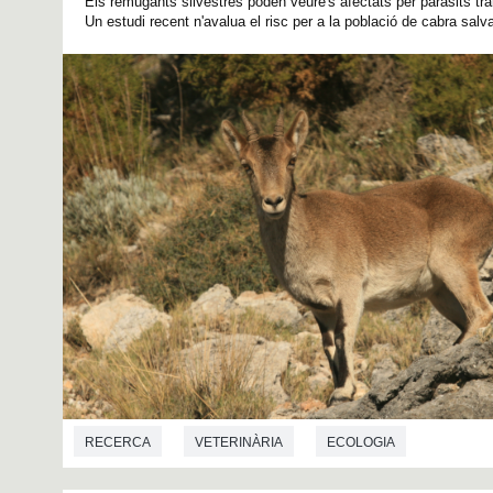
Els remugants silvestres poden veure's afectats per paràsits t
Un estudi recent n'avalua el risc per a la població de cabra salv
RECERCA
VETERINÀRIA
ECOLOGIA