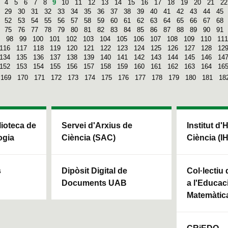
4
5
6
7
8
9
10
11
12
13
14
15
16
17
18
19
20
21
22
29
30
31
32
33
34
35
36
37
38
39
40
41
42
43
44
45
52
53
54
55
56
57
58
59
60
61
62
63
64
65
66
67
68
75
76
77
78
79
80
81
82
83
84
85
86
87
88
89
90
91
98
99
100
101
102
103
104
105
106
107
108
109
110
111
116
117
118
119
120
121
122
123
124
125
126
127
128
12
134
135
136
137
138
139
140
141
142
143
144
145
146
14
152
153
154
155
156
157
158
159
160
161
162
163
164
16
169
170
171
172
173
174
175
176
177
178
179
180
181
18
blioteca de
Servei d'Arxius de
Institut d'
ogia
Ciència (SAC)
Ciència (I
s
Dipòsit Digital de
Col·lectiu
Documents UAB
a l'Educaci
Matemàtic