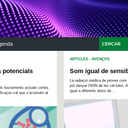
genda
CERCAR
ARTICLES
-
AVENÇOS
 potencials
Som igual de sensi
La radiació mèdica de proves com l
pot danyar l'ADN de les cèl·lules. 
ls tractaments actuals contra
igual a diferents dosis de...
ficaços cal que s’acumulin al