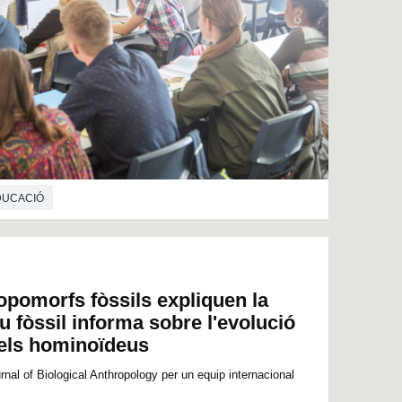
EDUCACIÓ
ropomorfs fòssils expliquen la
u fòssil informa sobre l'evolució
 els hominoïdeus
rnal of Biological Anthropology per un equip internacional