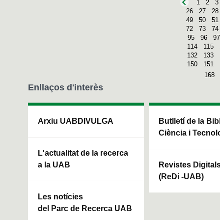
1
2
3
26
27
28
49
50
51
72
73
74
95
96
97
114
115
132
133
150
151
168
Enllaços d'interès
Arxiu UABDIVULGA
Butlletí de la Bi
Ciència i Tecnol
L'actualitat de la recerca
a la UAB
Revistes Digital
(ReDi -UAB)
Les notícies
del Parc de Recerca UAB