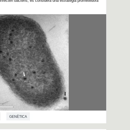
e infecten bacteris, es considera una estratègia prometedora
GENÈTICA