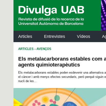
p
a
l
Articles
Entrevistes
Vídeos
A
ARTICLES
-
AVENÇOS
Els metalacarborans estables com a
agents quimioterapèutics
Els metalacarborans estables poden esdevenir una alternativa a
el càncer i amb menys efectes secundaris, però perquè siguin e
nucli de les...