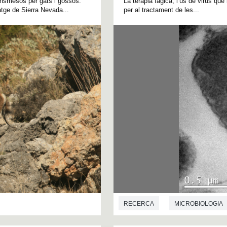
ransmesos per gats i gossos.
La teràpia fàgica, l’ús de virus qu
atge de Sierra Nevada...
per al tractament de les...
RECERCA
MICROBIOLOGIA