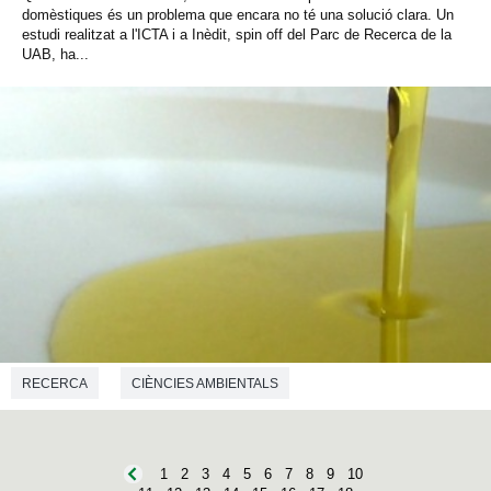
domèstiques és un problema que encara no té una solució clara. Un
estudi realitzat a l'ICTA i a Inèdit, spin off del Parc de Recerca de la
UAB, ha...
RECERCA
CIÈNCIES AMBIENTALS
1
2
3
4
5
6
7
8
9
10