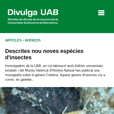
p
a
l
ARTICLES
-
AVENÇOS
Descrites nou noves espècies
Articles
Entrevistes
Vídeos
d'insectes
Investigadors de la UAB, en col·laboració amb d'altres universitats
estatals i del Museu Valencià d'Història Natural han publicat una
monografia sobre el gènere Coletina. Aquest gènere d'insectes viu a
Agenda
coves, és gairebé...
English
Español
CERCAR