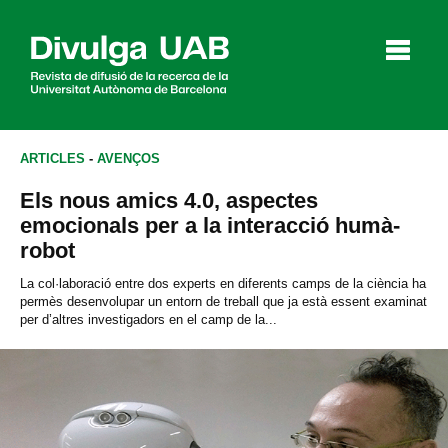
p
a
l
ARTICLES
-
AVENÇOS
Els nous amics 4.0, aspectes
Articles
Entrevistes
Vídeos
emocionals per a la interacció humà-
robot
La col·laboració entre dos experts en diferents camps de la ciència ha
permès desenvolupar un entorn de treball que ja està essent examinat
Agenda
per d’altres investigadors en el camp de la...
English
Español
CERCAR