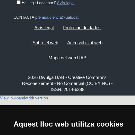
He llegit i accepto l'
Avís legal
CONTACTA
premsa.ciencia@uab.cat
Avís legal
Protecció de dades
Sobre el web
Accessibilitat web
Mapa del web UAB
2026 Divulga UAB - Creative Commons
Reconeixement - No Comercial (CC BY NC) -
ISSN: 2014-6388
View low-bandwidth version
Aquest lloc web utilitza cookies