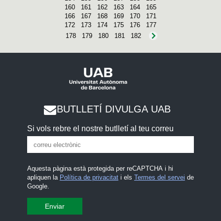
160
161
162
163
164
165
166
167
168
169
170
171
172
173
174
175
176
177
178
179
180
181
182
BUTLLETÍ DIVULGA UAB
Si vols rebre el nostre butlletí al teu correu
Aquesta pàgina està protegida per reCAPTCHA i hi
apliquen la
Política de privacitat
i els
Termes del servei
de
Google.