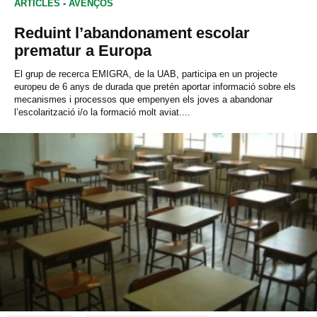
ARTICLES
-
AVENÇOS
Reduint l’abandonament escolar
prematur a Europa
El grup de recerca EMIGRA, de la UAB, participa en un projecte
europeu de 6 anys de durada que pretén aportar informació sobre els
mecanismes i processos que empenyen els joves a abandonar
l’escolarització i/o la formació molt aviat....