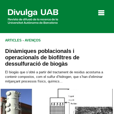
p
a
l
ARTICLES
-
AVENÇOS
Dinàmiques poblacionals i
Articles
Entrevistes
Vídeos
operacionals de biofiltres de
dessulfuració de biogàs
El biogàs que s’obté a partir del tractament de residus acostuma a
contenir compostos, com el sulfur d’hidrogen, que s’han d’eliminar
Agenda
mitjançant processos físics, químics...
English
Español
CERCAR