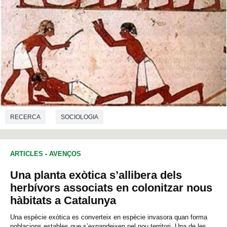
RECERCA
SOCIOLOGIA
ARTICLES
-
AVENÇOS
Una planta exòtica s’allibera dels
herbívors associats en colonitzar nous
hàbitats a Catalunya
Una espècie exòtica es converteix en espècie invasora quan forma
poblacions estables que s’expandeixen pel nou territori. Una de les