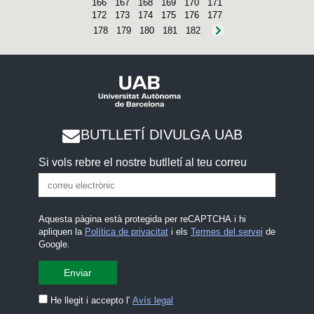
166
167
168
169
170
171
172
173
174
175
176
177
178
179
180
181
182
BUTLLETÍ DIVULGA UAB
Si vols rebre el nostre butlletí al teu correu
Aquesta pàgina està protegida per reCAPTCHA i hi
apliquen la
Política de privacitat
i els
Termes del servei
de
Google.
He llegit i accepto l'
Avís legal