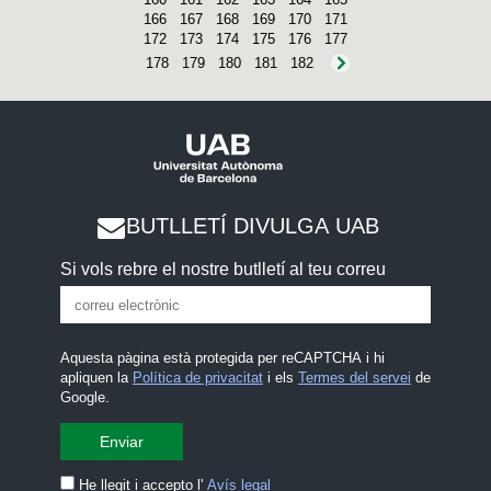
166
167
168
169
170
171
172
173
174
175
176
177
178
179
180
181
182
BUTLLETÍ DIVULGA UAB
Si vols rebre el nostre butlletí al teu correu
Aquesta pàgina està protegida per reCAPTCHA i hi
apliquen la
Política de privacitat
i els
Termes del servei
de
Google.
He llegit i accepto l'
Avís legal