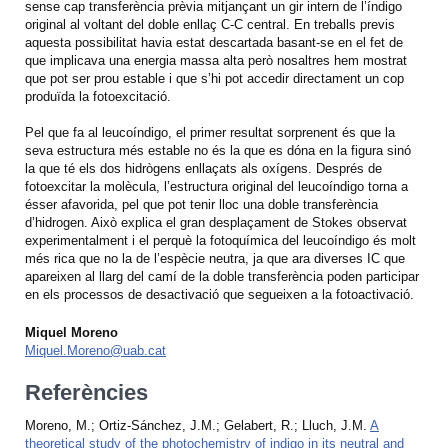
sense cap transferència prèvia mitjançant un gir intern de l’índigo
original al voltant del doble enllaç C-C central. En treballs previs
aquesta possibilitat havia estat descartada basant-se en el fet de
que implicava una energia massa alta però nosaltres hem mostrat
que pot ser prou estable i que s’hi pot accedir directament un cop
produïda la fotoexcitació.
Pel que fa al leucoíndigo, el primer resultat sorprenent és que la
seva estructura més estable no és la que es dóna en la figura sinó
la que té els dos hidrògens enllaçats als oxígens. Després de
fotoexcitar la molècula, l’estructura original del leucoíndigo torna a
ésser afavorida, pel que pot tenir lloc una doble transferència
d’hidrogen. Això explica el gran desplaçament de Stokes observat
experimentalment i el perquè la fotoquímica del leucoíndigo és molt
més rica que no la de l’espècie neutra, ja que ara diverses IC que
apareixen al llarg del camí de la doble transferència poden participar
en els processos de desactivació que segueixen a la fotoactivació.
Miquel Moreno
Miquel.Moreno@uab.cat
Referències
Moreno, M.; Ortiz-Sánchez, J.M.; Gelabert, R.; Lluch, J.M.
A
theoretical study of the photochemistry of indigo in its neutral and