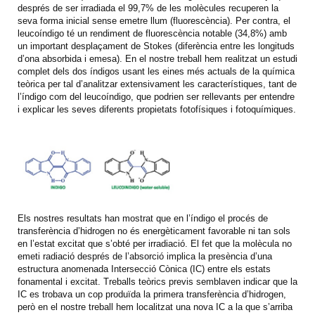
després de ser irradiada el 99,7% de les molècules recuperen la
seva forma inicial sense emetre llum (fluorescència). Per contra, el
leucoíndigo té un rendiment de fluorescència notable (34,8%) amb
un important desplaçament de Stokes (diferència entre les longituds
d’ona absorbida i emesa). En el nostre treball hem realitzat un estudi
complet dels dos índigos usant les eines més actuals de la química
teòrica per tal d’analitzar extensivament les característiques, tant de
l’índigo com del leucoíndigo, que podrien ser rellevants per entendre
i explicar les seves diferents propietats fotofísiques i fotoquímiques.
Els nostres resultats han mostrat que en l’índigo el procés de
transferència d’hidrogen no és energèticament favorable ni tan sols
en l’estat excitat que s’obté per irradiació. El fet que la molècula no
emeti radiació després de l’absorció implica la presència d’una
estructura anomenada Intersecció Cònica (IC) entre els estats
fonamental i excitat. Treballs teòrics previs semblaven indicar que la
IC es trobava un cop produïda la primera transferència d’hidrogen,
però en el nostre treball hem localitzat una nova IC a la que s’arriba