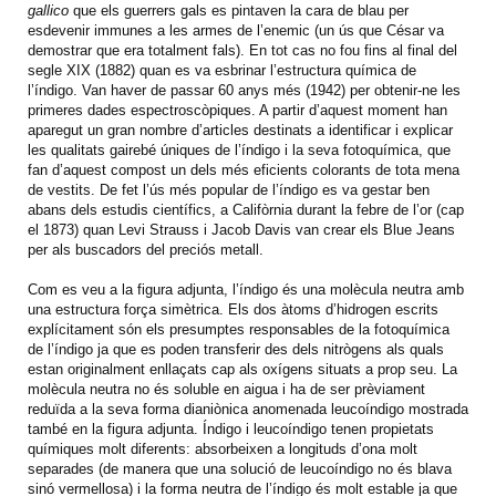
gallico
que els guerrers gals es pintaven la cara de blau per
esdevenir immunes a les armes de l’enemic (un ús que César va
demostrar que era totalment fals). En tot cas no fou fins al final del
segle XIX (1882) quan es va esbrinar l’estructura química de
l’índigo. Van haver de passar 60 anys més (1942) per obtenir-ne les
primeres dades espectroscòpiques. A partir d’aquest moment han
aparegut un gran nombre d’articles destinats a identificar i explicar
les qualitats gairebé úniques de l’índigo i la seva fotoquímica, que
fan d’aquest compost un dels més eficients colorants de tota mena
de vestits. De fet l’ús més popular de l’índigo es va gestar ben
abans dels estudis científics, a Califòrnia durant la febre de l’or (cap
el 1873) quan Levi Strauss i Jacob Davis van crear els Blue Jeans
per als buscadors del preciós metall.
Com es veu a la figura adjunta, l’índigo és una molècula neutra amb
una estructura força simètrica. Els dos àtoms d’hidrogen escrits
explícitament són els presumptes responsables de la fotoquímica
de l’índigo ja que es poden transferir des dels nitrògens als quals
estan originalment enllaçats cap als oxígens situats a prop seu. La
molècula neutra no és soluble en aigua i ha de ser prèviament
reduïda a la seva forma dianiònica anomenada leucoíndigo mostrada
també en la figura adjunta. Índigo i leucoíndigo tenen propietats
químiques molt diferents: absorbeixen a longituds d’ona molt
separades (de manera que una solució de leucoíndigo no és blava
sinó vermellosa) i la forma neutra de l’índigo és molt estable ja que