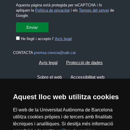
Aquesta pàgina està protegida per reCAPTCHA i hi
apliquen la
Política de privacitat
i els
Termes del servei
de
Google.
He llegit i accepto l'
Avís legal
CONTACTA
premsa.ciencia@uab.cat
Avís legal
Protecció de dades
Sobre el web
Accessibilitat web
Mapa del web UAB
Aquest lloc web utilitza cookies
El web de la Universitat Autònoma de Barcelona
2026 Divulga UAB - Creative Commons
Reconeixement - No Comercial (CC BY NC) -
utilitza cookies pròpies i de tercers amb finalitats
ISSN: 2014-6388
tècniques i analítiques. Si desitja més informació