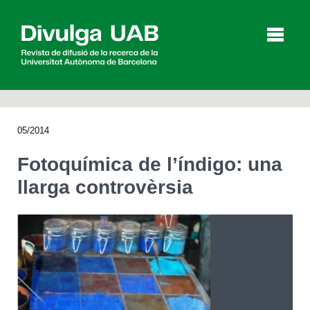
p
a
l
05/2014
Articles
Entrevistes
Vídeos
Fotoquímica de l’índigo: una
llarga controvèrsia
Agenda
English
Español
CERCAR