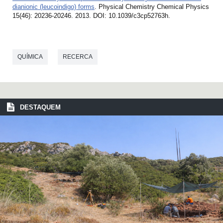
dianionic (leucoindigo) forms
. Physical Chemistry Chemical Physics
15(46): 20236-20246. 2013. DOI: 10.1039/c3cp52763h.
QUÍMICA
RECERCA
DESTAQUEM