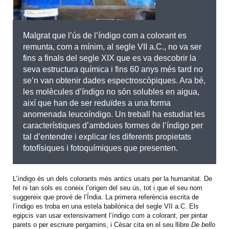
Malgrat que l’ús de l’índigo com a colorant es
remunta, com a mínim, al segle VII a.C., no va ser
fins a finals del segle XIX que es va descobrir la
seva estructura química i fins 60 anys més tard no
se’n van obtenir dades espectroscòpiques. Ara bé,
les molècules d’índigo no són solubles en aigua,
així que han de ser reduïdes a una forma
anomenada leucoíndigo. Un treball ha estudiat les
característiques d’ambdues formes de l’índigo per
tal d’entendre i explicar les diferents propietats
fotofísiques i fotoquímiques que presenten.
L’índigo és un dels colorants més antics usats per la humanitat. De
fet ni tan sols es coneix l’origen del seu ús, tot i que el seu nom
suggereix que prové de l’Índia. La primera referència escrita de
l’índigo es troba en una estela babilònica del segle VII a.C. Els
egipcis van usar extensivament l’índigo com a colorant, per pintar
parets o per escriure pergamins, i Cèsar cita en el seu llibre
De bello