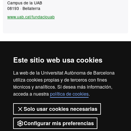
Campus de la UAB
08193 · Bellaterra
www.uab.cat/fundaciouab
Inicio
Aviso Legal
Política de Privacidad
Este sitio web usa cookies
Canal interno de información
Protección de datos
Sobre la web
La web de la Universitat Autònoma de Barcelona
utiliza cookies propias y de terceros con fines
Fundació UAB | Universitat Autònoma de Barcelona
técnicos y analíticos. Si desea más información,
La Fundació Universitat Autònoma de Barcelona es una
acceda a nuestra
política de cookies
.
entidad creada en el seno de la Universitat Autònoma de
Barcelona que colabora en el fomento y la realización de
Solo usar cookies necesarias
actividades docentes, de investigación y de acción social, y
en la prestación de servicios comerciales y de gestión
Configurar mis preferencias
patrimonial vinculados a la actividad universitaria, dirigidos