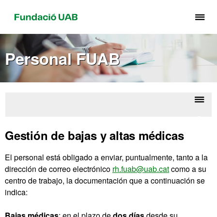
Cli
aq
pa
Personal FUAB
de
el
me
de
Fu
Despl
Perso
UA
la
FU
Gestión de bajas y altas médicas
naveg
El personal está obligado a enviar, puntualmente, tanto a la
dirección de correo electrónico
rh.fuab@uab.cat
como a su
centro de trabajo, la documentación que a continuación se
indica:
Bajas médicas
: en el plazo de
dos días
desde su