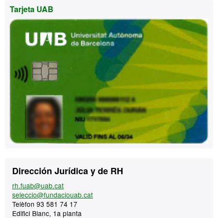
Tarjeta UAB
Contacto
Dirección Jurídica y de RH
rh.fuab@uab.cat
seleccio@fundaciouab.cat
Telèfon 93 581 74 17
Edifici Blanc, 1a planta