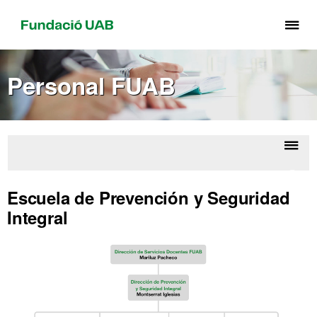
Cli
aq
pa
Personal FUAB
de
el
me
de
Fu
Despl
Orga
UA
la
Ent
Escuela de Prevención y Seguridad
F
naveg
Integral