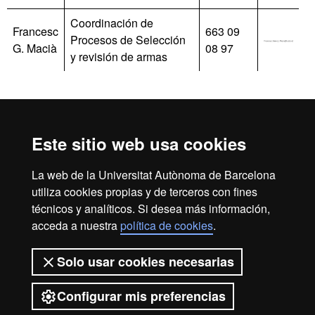
Coordinación de
Francesc
663 09
Procesos de Selección
G. Macià
08 97
y revisión de armas
Inicio
Aviso Legal
Política de Privacidad
Este sitio web usa cookies
Canal interno de información
Protección de datos
Sobre la web
La web de la Universitat Autònoma de Barcelona
utiliza cookies propias y de terceros con fines
Fundació UAB | Universitat Autònoma de Barcelona
técnicos y analíticos. Si desea más información,
La Fundació Universitat Autònoma de Barcelona es una
acceda a nuestra
política de cookies
.
entidad creada en el seno de la Universitat Autònoma de
Barcelona que colabora en el fomento y la realización de
Solo usar cookies necesarias
actividades docentes, de investigación y de acción social, y
en la prestación de servicios comerciales y de gestión
Configurar mis preferencias
patrimonial vinculados a la actividad universitaria, dirigidos