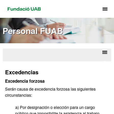
Cli
aq
pa
Personal FUAB
de
el
me
de
Fu
Despl
Perso
UA
la
FU
Excedencias
naveg
Excedencia forzosa
Serán causa de excedencia forzosa las siguientes
circunstancias:
a) Por designación o elección para un cargo
público que imposibilite la asistencia al trabajo.