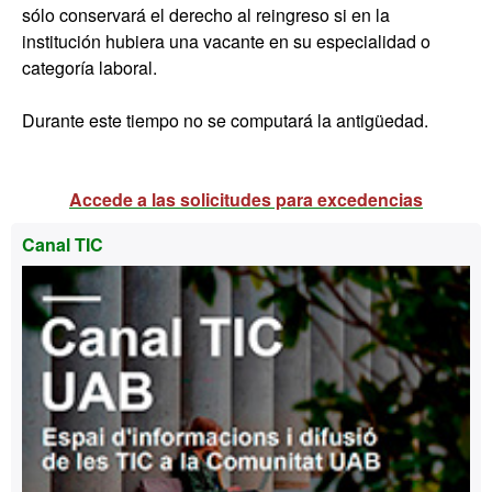
sólo conservará el derecho al reingreso si en la
institución hubiera una vacante en su especialidad o
categoría laboral.
Durante este tiempo no se computará la antigüedad.
Accede a las solicitudes para excedencias
Información
Canal TIC
complementaria