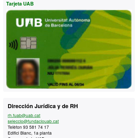
Tarjeta UAB
Contacto
Dirección Jurídica y de RH
rh.fuab@uab.cat
seleccio@fundaciouab.cat
Telèfon 93 581 74 17
Edifici Blanc, 1a planta