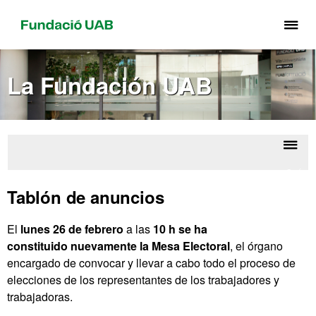
Cli
aq
pa
La Fundación UAB
de
el
me
de
Fu
Despl
Infor
UA
la
sin
Tablón de anuncios
naveg
El
lunes 26 de febrero
a las
10 h se ha
constituido nuevamente la Mesa Electoral
, el órgano
encargado de convocar y llevar a cabo todo el proceso de
elecciones de los representantes de los trabajadores y
trabajadoras.