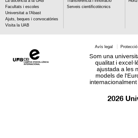
La docència a la UAB
Transferència i innovació
Hori
Facultats i escoles
Serveis cientificotècnics
Universitat a l'Abast
Ajuts, beques i convocatòries
Visita la UAB
Avís legal
Protecció
Som una universit
qualitat i excel·l
ajustada a les 
models de l'Eu
internacionalment 
2026 Uni