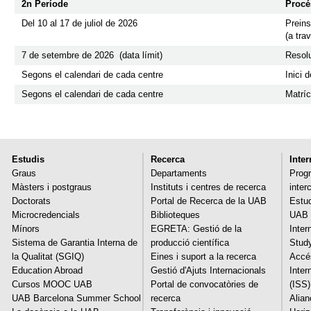
2n Període
Procé
Del 10 al 17 de juliol de 2026
Preins
(a tra
7 de setembre de 2026 (data límit)
Resol
Segons el calendari de cada centre
Inici 
Segons el calendari de cada centre
Matríc
Estudis
Recerca
Inte
Graus
Departaments
Progr
Màsters i postgraus
Instituts i centres de recerca
inter
Doctorats
Portal de Recerca de la UAB
Estud
Microcredencials
Biblioteques
UAB 
Mínors
EGRETA: Gestió de la
Inter
Sistema de Garantia Interna de
producció científica
Stud
la Qualitat (SGIQ)
Eines i suport a la recerca
Accés
Education Abroad
Gestió d'Ajuts Internacionals
Inter
Cursos MOOC UAB
Portal de convocatòries de
(ISS)
UAB Barcelona Summer School
recerca
Alia