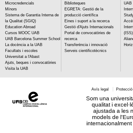
Microcredencials
Biblioteques
UAB 
Mínors
EGRETA: Gestió de la
Inter
Sistema de Garantia Interna de
producció científica
Stud
la Qualitat (SGIQ)
Eines i suport a la recerca
Accés
Education Abroad
Gestió d'Ajuts Internacionals
Inter
Cursos MOOC UAB
Portal de convocatòries de
(ISS)
UAB Barcelona Summer School
recerca
Alia
La docència a la UAB
Transferència i innovació
Hori
Facultats i escoles
Serveis cientificotècnics
Universitat a l'Abast
Ajuts, beques i convocatòries
Visita la UAB
Avís legal
Protecció
Som una universit
qualitat i excel·l
ajustada a les 
models de l'Eu
internacionalment 